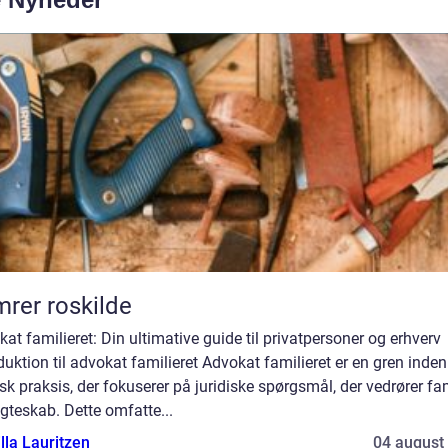
rer roskilde
at familieret: Din ultimative guide til privatpersoner og erhverv
duktion til advokat familieret Advokat familieret er en gren inden
isk praksis, der fokuserer på juridiske spørgsmål, der vedrører fa
gteskab. Dette omfatte...
lla Lauritzen
04 august