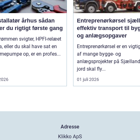
tallatør århus sådan
Entreprenørkørsel sjæl
r du rigtigt første gang
effektiv transport til by
og anlægsopgaver
rømmen svigter, HPFI-relæet
ra, eller du skal have sat en
Entreprenørkørsel er en vigti
mepumpe op, er en profes...
af mange bygge- og
anlægsprojekter på Sjælland
jord skal fly...
 2026
01 juli 2026
Adresse