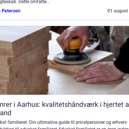
gteskab. Dette omfatte...
a Petersen
01 august
rer i Aarhus: kvalitetshåndværk i hjertet a
land
at familieret: Din ultimative guide til privatpersoner og erhverv