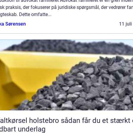
duktion til advokat familieret Advokat familieret er en gren inden
isk praksis, der fokuserer på juridiske spørgsmål, der vedrører fa
gteskab. Dette omfatte...
ka Sørensen
11 jul
ørsel holstebro sådan får du et stærkt og
dbart underlag