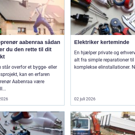
prenør aabenraa sådan
Elektriker kerteminde
r du den rette til dit
En hjælper private og erhverv med
kt
alt fra simple reparationer til
 står overfor et bygge- eller
komplekse elinstallationer. Nå
projekt, kan en erfaren
prenør Aabenraa være
l...
 2026
02 juli 2026