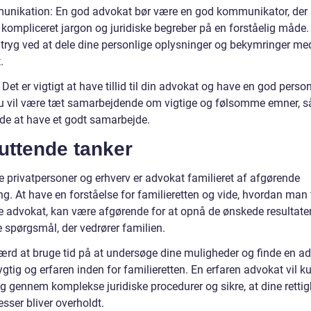
nikation: En god advokat bør være en god kommunikator, der
 kompliceret jargon og juridiske begreber på en forståelig måde.
g tryg ved at dele dine personlige oplysninger og bekymringer me
.
Det er vigtigt at have tillid til din advokat og have en god person
u vil være tæt samarbejdende om vigtige og følsomme emner, så
de at have et godt samarbejde.
uttende tanker
e privatpersoner og erhverv er advokat familieret af afgørende
g. At have en forståelse for familieretten og vide, hvordan man 
te advokat, kan være afgørende for at opnå de ønskede resultater
e spørgsmål, der vedrører familien.
værd at bruge tid på at undersøge dine muligheder og finde en ad
ygtig og erfaren inden for familieretten. En erfaren advokat vil k
ig gennem komplekse juridiske procedurer og sikre, at dine retti
esser bliver overholdt.