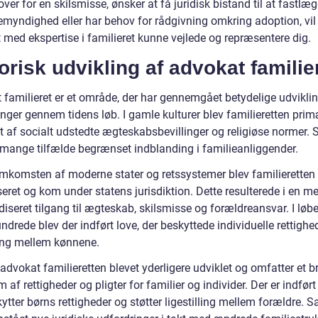
over for en skilsmisse, ønsker at få juridisk bistand til at fastlæ
emyndighed eller har behov for rådgivning omkring adoption, vil
 med ekspertise i familieret kunne vejlede og repræsentere dig.
orisk udvikling af advokat familie
 familieret er et område, der har gennemgået betydelige udvikli
nger gennem tidens løb. I gamle kulturer blev familieretten prim
t af socialt udstedte ægteskabsbevillinger og religiøse normer. 
 mange tilfælde begrænset indblanding i familieanliggender.
mkomsten af moderne stater og retssystemer blev familieretten
eret og kom under statens jurisdiktion. Dette resulterede i en m
iseret tilgang til ægteskab, skilsmisse og forældreansvar. I løbe
ndrede blev der indført love, der beskyttede individuelle rettighe
ling mellem kønnene.
 advokat familieretten blevet yderligere udviklet og omfatter et b
 af rettigheder og pligter for familier og individer. Der er indført
ytter børns rettigheder og støtter ligestilling mellem forældre. 