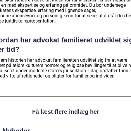
e en med ekspertise og erfaring på området. Du bør undersøge
katens ekspertise, erfaring med lignende sager,
unikationsevner og personlig kemi for at sikre, at du får den b
ge juridiske repræsentation.
rdan har advokat familieret udviklet si
r tid?
em historien har advokat familieretten udviklet sig fra at være
et på ældre kulturers normer og religiøse bevillinger til at blive 
liseret under moderne staters jurisdiktion. I dag omfatter famili
ed vifte af rettigheder og pligter for familier og individer.
Få læst flere indlæg her
e Nyheder