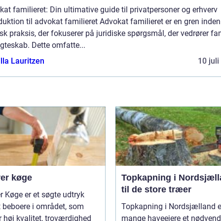
at familieret: Din ultimative guide til privatpersoner og erhverv
duktion til advokat familieret Advokat familieret er en gren inden
isk praksis, der fokuserer på juridiske spørgsmål, der vedrører fa
gteskab. Dette omfatte...
lla Lauritzen
10 jul
er køge
Topkapning i Nordsjæl
til de store træer
 Køge er et søgte udtryk
t beboere i området, som
Topkapning i Nordsjælland e
 høj kvalitet, troværdighed
mange haveejere et nødvend