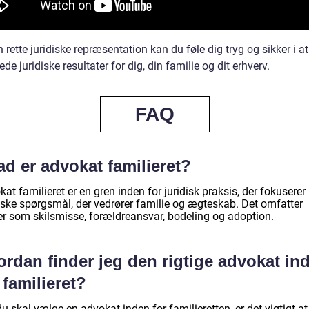
rette juridiske repræsentation kan du føle dig tryg og sikker i a
de juridiske resultater for dig, din familie og dit erhverv.
FAQ
d er advokat familieret?
at familieret er en gren inden for juridisk praksis, der fokuserer
diske spørgsmål, der vedrører familie og ægteskab. Det omfatter
r som skilsmisse, forældreansvar, bodeling og adoption.
rdan finder jeg den rigtige advokat in
 familieret?
u skal vælge en advokat inden for familieretten, er det vigtigt at