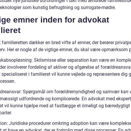
pstået nye juridiske udfordringer i takt med ændrede familiestru
teknologier som kunstig befrugtning og surrogate-mødre.
ige emner inden for advokat
lieret
familieretten dækker en bred vifte af emner, der berører privatp
erv. Her er nogle af de vigtige emner, du skal være opmærksom 
kabsopløsning: Skilsmisse eller separation kan være en kompl
der involverer fordeling af aktiver og afgørelse af forældreansva
specialiseret i familieret vil kunne vejlede og repræsentere dig
ocessen.
dreansvar: Spørgsmål om forældremyndighed og samvær kan 
smæssigt udfordrende og komplicerede. En advokat med eksperti
et vil kunne hjælpe med at fastlægge et rimeligt og bæredygtigt 
parter.
ion: Juridiske procedurer omkring adoption kan være komplekse
gt at have en advokat, der er fortrolig med disse processer. En a