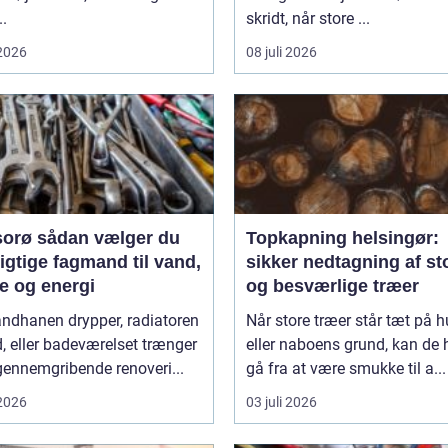
..
skridt, når store ...
 2026
08 juli 2026
n vælger du
Topkapning helsingør:
igtige fagmand til vand,
sikker nedtagning af st
e og energi
og besværlige træer
andhanen drypper, radiatoren
Når store træer står tæt på h
d, eller badeværelset trænger
eller naboens grund, kan de h
 gennemgribende renoveri...
gå fra at være smukke til a...
 2026
03 juli 2026