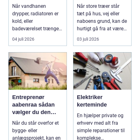
vand, varme og
store og
Når vandhanen
Når store træer står
energi
besværlige træer
drypper, radiatoren er
tæt på hus, vej eller
kold, eller
naboens grund, kan de
badeværelset trænger
hurtigt gå fra at være
til en gennemgribende
smukke til a...
04 juli 2026
03 juli 2026
renoveri...
Entreprenør
Elektriker
aabenraa sådan
kerteminde
vælger du den
En hjælper private og
rette til dit projekt
Når du står overfor et
erhverv med alt fra
bygge- eller
simple reparationer til
anlægsprojekt, kan en
komplekse