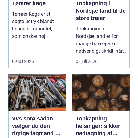
Tømrer køge
Topkapning i
Nordsjælland til de
Tømrer Køge er et
store træer
søgte udtryk blandt
beboere i området,
Topkapning i
som ønsker høj
Nordsjælland er for
kvalitet, troværdighed
mange haveejere et
og ge...
nødvendigt skridt, når
store ...
09 juli 2026
08 juli 2026
Vvs sorø sådan
Topkapning
vælger du den
helsingør: sikker
rigtige fagmand til
nedtagning af