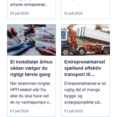
erfaren entreprenør
elinstallationer. Når s...
Aabenraa være
02 juli 2026
02 juli 2026
forskell...
El installatør århus
Entreprenørkørsel
sådan vælger du
sjælland effektiv
rigtigt første gang
transport til
bygge- og
Når strømmen svigter,
Entreprenørkørsel er en
anlægsopgaver
HPFI-relæet slår fra,
vigtig del af mange
eller du skal have sat
bygge- og
en ny varmepumpe op,
anlægsprojekter på
er en profes...
Sjælland. Når jord skal
01 juli 2026
01 juli 2026
fly...