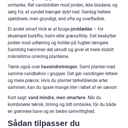
omtanke. Ret vandstrålen mod jorden, ikke bladene, og
sørg for, at vandet trænger dybt ned. Gentag hellere
sjældnere, men grundigt, end ofte og overfladisk.
Et andet smart trick er at bruge
jorddække
– for
eksempel barkflis, halm eller græsafklip. Det beskytter
jorden mod udtørring og holder på fugten længere.
Samtidig hæmmer det ukrudt og giver et mere stabilt
mikroklima omkring planterne.
Tænk også over
haveindretningen
. Saml planter med
samme vandbehov i grupper. Det gør vandingen lettere
og mere præcis. Hvis du planter tørketålende arter
sammen, kan du spare mange liter i løbet af en sæson.
Kort sagt:
vand mindre, men smartere
. Når du
kombinerer teknik, timing og lidt omtanke, får du både
en grønnere have og en bedre samvittighed.
Sådan tilpasser du