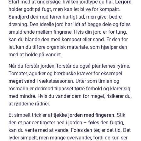
Start med at undersøge, hvilken jordtype du har.
Lerjord
holder godt på fugt, men kan let blive for kompakt.
Sandjord
derimod tørrer hurtigt ud, men giver bedre
dræning. Den ideelle jord har lidt af begge dele og føles
smuldrende mellem fingrene. Hvis din jord er for tung,
kan du blande den med kompost eller sand. Er den for
let, kan du tilføre organisk materiale, som hjælper den
med at holde på vandet.
Når du forstår jorden, forstår du også planternes rytme.
Tomater, agurker og bærbuske kræver for eksempel
meget vand
i vækstsæsonen. Urter som timian og
rosmarin er derimod tilpasset tørre forhold og klarer sig
med mindre. Hvis du vander dem for meget, risikerer du,
at rødderne rådner.
Et simpelt trick er at
tjekke jorden med fingeren
. Stik
den et par centimeter ned i jorden – føles den fugtig,
kan du vente med at vande. Føles den tør, er det tid. Det
lyder simpelt, men mange overvander, fordi de kun ser