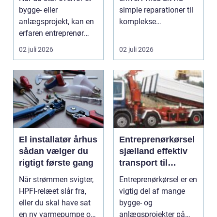
bygge- eller
simple reparationer til
anlægsprojekt, kan en
komplekse
erfaren entreprenør
elinstallationer. Når s...
Aabenraa være
02 juli 2026
02 juli 2026
forskell...
El installatør århus
Entreprenørkørsel
sådan vælger du
sjælland effektiv
rigtigt første gang
transport til
bygge- og
Når strømmen svigter,
Entreprenørkørsel er en
anlægsopgaver
HPFI-relæet slår fra,
vigtig del af mange
eller du skal have sat
bygge- og
en ny varmepumpe op,
anlægsprojekter på