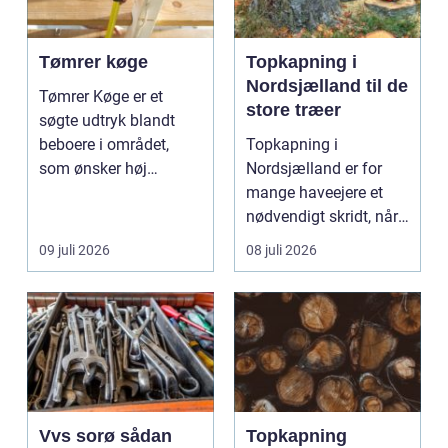
Tømrer køge
Topkapning i
Nordsjælland til de
Tømrer Køge er et
store træer
søgte udtryk blandt
beboere i området,
Topkapning i
som ønsker høj
Nordsjælland er for
kvalitet, troværdighed
mange haveejere et
og ge...
nødvendigt skridt, når
store ...
09 juli 2026
08 juli 2026
Vvs sorø sådan
Topkapning