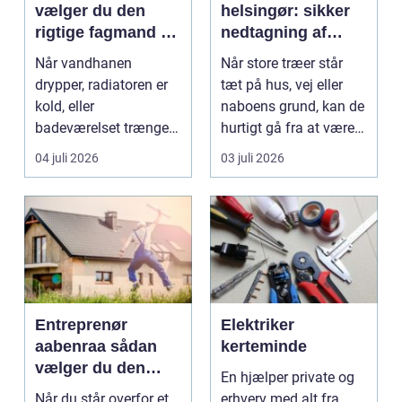
vælger du den
helsingør: sikker
rigtige fagmand til
nedtagning af
vand, varme og
store og
Når vandhanen
Når store træer står
energi
besværlige træer
drypper, radiatoren er
tæt på hus, vej eller
kold, eller
naboens grund, kan de
badeværelset trænger
hurtigt gå fra at være
til en gennemgribende
smukke til a...
04 juli 2026
03 juli 2026
renoveri...
Entreprenør
Elektriker
aabenraa sådan
kerteminde
vælger du den
En hjælper private og
rette til dit projekt
Når du står overfor et
erhverv med alt fra