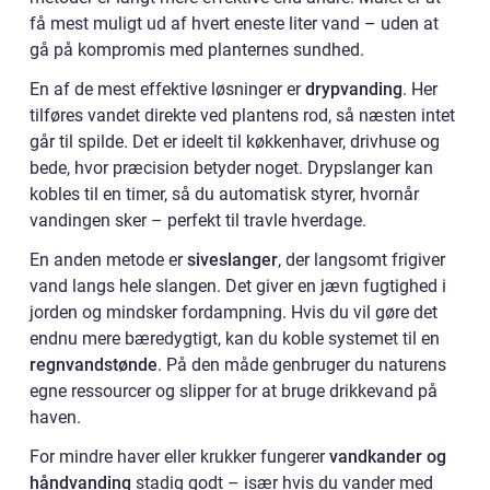
få mest muligt ud af hvert eneste liter vand – uden at
gå på kompromis med planternes sundhed.
En af de mest effektive løsninger er
drypvanding
. Her
tilføres vandet direkte ved plantens rod, så næsten intet
går til spilde. Det er ideelt til køkkenhaver, drivhuse og
bede, hvor præcision betyder noget. Drypslanger kan
kobles til en timer, så du automatisk styrer, hvornår
vandingen sker – perfekt til travle hverdage.
En anden metode er
siveslanger
, der langsomt frigiver
vand langs hele slangen. Det giver en jævn fugtighed i
jorden og mindsker fordampning. Hvis du vil gøre det
endnu mere bæredygtigt, kan du koble systemet til en
regnvandstønde
. På den måde genbruger du naturens
egne ressourcer og slipper for at bruge drikkevand på
haven.
For mindre haver eller krukker fungerer
vandkander og
håndvanding
stadig godt – især hvis du vander med