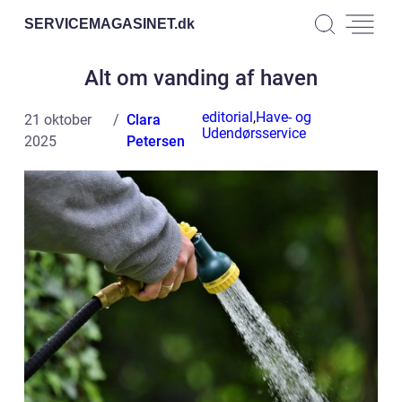
SERVICEMAGASINET.
dk
Alt om vanding af haven
editorial
,
Have- og
21 oktober
Clara
Udendørsservice
2025
Petersen