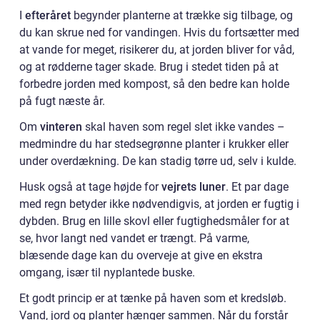
I
efteråret
begynder planterne at trække sig tilbage, og
du kan skrue ned for vandingen. Hvis du fortsætter med
at vande for meget, risikerer du, at jorden bliver for våd,
og at rødderne tager skade. Brug i stedet tiden på at
forbedre jorden med kompost, så den bedre kan holde
på fugt næste år.
Om
vinteren
skal haven som regel slet ikke vandes –
medmindre du har stedsegrønne planter i krukker eller
under overdækning. De kan stadig tørre ud, selv i kulde.
Husk også at tage højde for
vejrets luner
. Et par dage
med regn betyder ikke nødvendigvis, at jorden er fugtig i
dybden. Brug en lille skovl eller fugtighedsmåler for at
se, hvor langt ned vandet er trængt. På varme,
blæsende dage kan du overveje at give en ekstra
omgang, især til nyplantede buske.
Et godt princip er at tænke på haven som et kredsløb.
Vand, jord og planter hænger sammen. Når du forstår