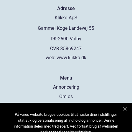
Adresse
web:
www.klikko.dk
Menu
Annoncering
Om os
Cookies
På vores website bruges cookies til at huske dine indstillinger,
Kontakt os
statistik og personalisering af indhold og annoncer. Denne
Sitemap
information deles med tredjepart. Ved fortsat brug af websiden