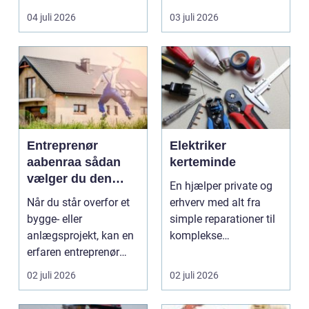
til en gennemgribende
smukke til a...
04 juli 2026
03 juli 2026
renoveri...
Entreprenør
Elektriker
aabenraa sådan
kerteminde
vælger du den
En hjælper private og
rette til dit projekt
Når du står overfor et
erhverv med alt fra
bygge- eller
simple reparationer til
anlægsprojekt, kan en
komplekse
erfaren entreprenør
elinstallationer. Når s...
Aabenraa være
02 juli 2026
02 juli 2026
forskell...