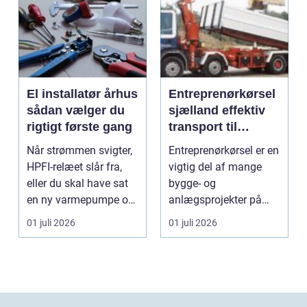
El installatør århus
Entreprenørkørsel
sådan vælger du
sjælland effektiv
rigtigt første gang
transport til
bygge- og
Når strømmen svigter,
Entreprenørkørsel er en
anlægsopgaver
HPFI-relæet slår fra,
vigtig del af mange
eller du skal have sat
bygge- og
en ny varmepumpe op,
anlægsprojekter på
er en profes...
Sjælland. Når jord skal
01 juli 2026
01 juli 2026
fly...