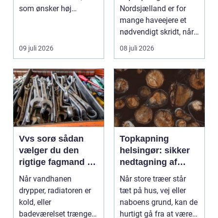
som ønsker høj
Nordsjælland er for
kvalitet, troværdighed
mange haveejere et
og ge...
nødvendigt skridt, når
store ...
09 juli 2026
08 juli 2026
Vvs sorø sådan
Topkapning
vælger du den
helsingør: sikker
rigtige fagmand til
nedtagning af
vand, varme og
store og
Når vandhanen
Når store træer står
energi
besværlige træer
drypper, radiatoren er
tæt på hus, vej eller
kold, eller
naboens grund, kan de
badeværelset trænger
hurtigt gå fra at være