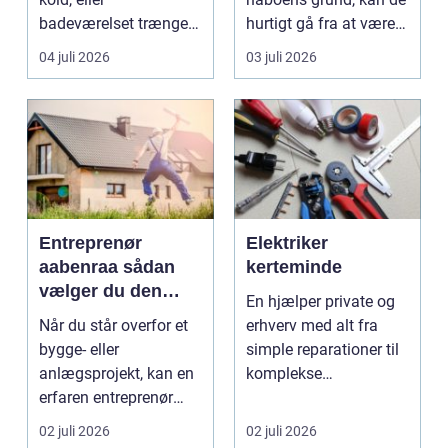
badeværelset trænger
hurtigt gå fra at være
til en gennemgribende
smukke til a...
04 juli 2026
03 juli 2026
renoveri...
Entreprenør
Elektriker
aabenraa sådan
kerteminde
vælger du den
En hjælper private og
rette til dit projekt
Når du står overfor et
erhverv med alt fra
bygge- eller
simple reparationer til
anlægsprojekt, kan en
komplekse
erfaren entreprenør
elinstallationer. Når s...
Aabenraa være
02 juli 2026
02 juli 2026
forskell...