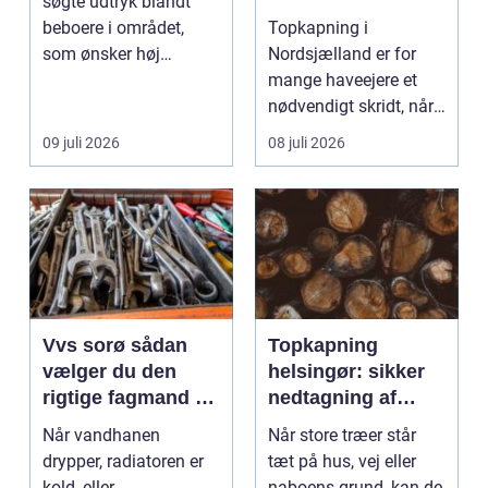
søgte udtryk blandt
beboere i området,
Topkapning i
som ønsker høj
Nordsjælland er for
kvalitet, troværdighed
mange haveejere et
og ge...
nødvendigt skridt, når
store ...
09 juli 2026
08 juli 2026
Vvs sorø sådan
Topkapning
vælger du den
helsingør: sikker
rigtige fagmand til
nedtagning af
vand, varme og
store og
Når vandhanen
Når store træer står
energi
besværlige træer
drypper, radiatoren er
tæt på hus, vej eller
kold, eller
naboens grund, kan de