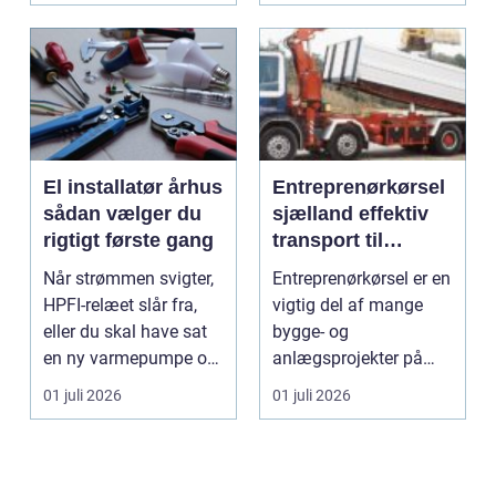
El installatør århus
Entreprenørkørsel
sådan vælger du
sjælland effektiv
rigtigt første gang
transport til
bygge- og
Når strømmen svigter,
Entreprenørkørsel er en
anlægsopgaver
HPFI-relæet slår fra,
vigtig del af mange
eller du skal have sat
bygge- og
en ny varmepumpe op,
anlægsprojekter på
er en profes...
Sjælland. Når jord skal
01 juli 2026
01 juli 2026
fly...