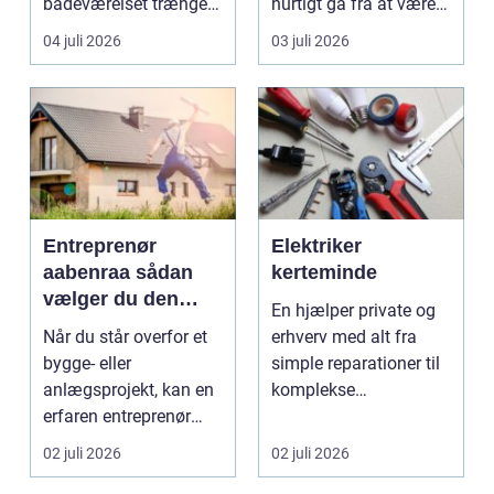
badeværelset trænger
hurtigt gå fra at være
til en gennemgribende
smukke til a...
04 juli 2026
03 juli 2026
renoveri...
Entreprenør
Elektriker
aabenraa sådan
kerteminde
vælger du den
En hjælper private og
rette til dit projekt
Når du står overfor et
erhverv med alt fra
bygge- eller
simple reparationer til
anlægsprojekt, kan en
komplekse
erfaren entreprenør
elinstallationer. Når s...
Aabenraa være
02 juli 2026
02 juli 2026
forskell...