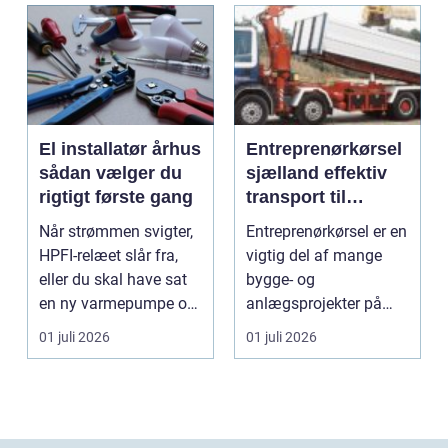
El installatør århus
Entreprenørkørsel
sådan vælger du
sjælland effektiv
rigtigt første gang
transport til
bygge- og
Når strømmen svigter,
Entreprenørkørsel er en
anlægsopgaver
HPFI-relæet slår fra,
vigtig del af mange
eller du skal have sat
bygge- og
en ny varmepumpe op,
anlægsprojekter på
er en profes...
Sjælland. Når jord skal
01 juli 2026
01 juli 2026
fly...