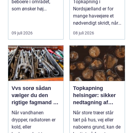
beboere i området,
Topkapning i
som ønsker høj
Nordsjælland er for
kvalitet, troværdighed
mange haveejere et
og ge...
nødvendigt skridt, når
store ...
09 juli 2026
08 juli 2026
Vvs sorø sådan
Topkapning
vælger du den
helsingør: sikker
rigtige fagmand til
nedtagning af
vand, varme og
store og
Når vandhanen
Når store træer står
energi
besværlige træer
drypper, radiatoren er
tæt på hus, vej eller
kold, eller
naboens grund, kan de