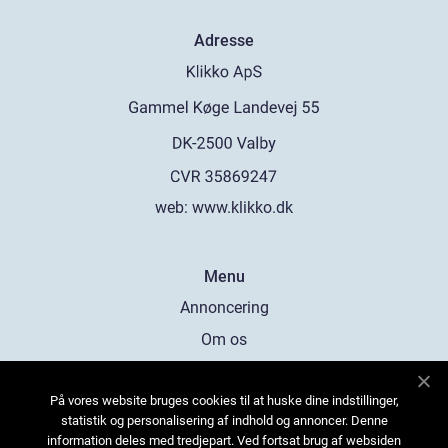
Adresse
web:
www.klikko.dk
Menu
Annoncering
Om os
Cookies
På vores website bruges cookies til at huske dine indstillinger,
Kontakt os
statistik og personalisering af indhold og annoncer. Denne
Sitemap
information deles med tredjepart. Ved fortsat brug af websiden