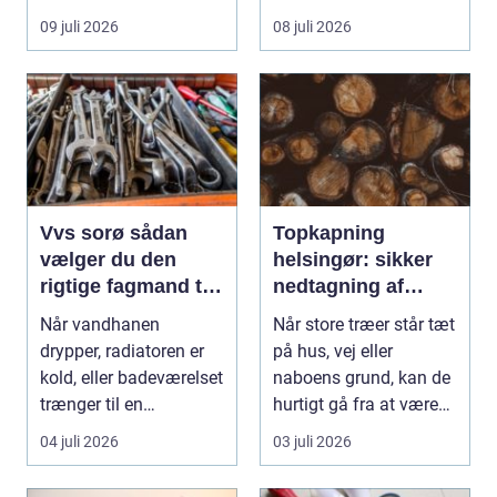
store ...
09 juli 2026
08 juli 2026
Vvs sorø sådan
Topkapning
vælger du den
helsingør: sikker
rigtige fagmand til
nedtagning af
vand, varme og
store og
Når vandhanen
Når store træer står tæt
energi
besværlige træer
drypper, radiatoren er
på hus, vej eller
kold, eller badeværelset
naboens grund, kan de
trænger til en
hurtigt gå fra at være
gennemgribende
smukke til a...
04 juli 2026
03 juli 2026
renoveri...