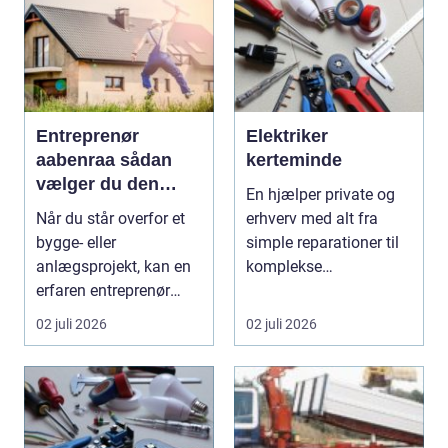
Entreprenør
Elektriker
aabenraa sådan
kerteminde
vælger du den
En hjælper private og
rette til dit projekt
Når du står overfor et
erhverv med alt fra
bygge- eller
simple reparationer til
anlægsprojekt, kan en
komplekse
erfaren entreprenør
elinstallationer. Når s...
Aabenraa være
02 juli 2026
02 juli 2026
forskell...