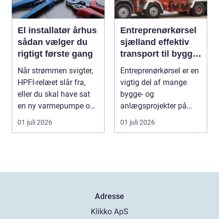
El installatør århus
Entreprenørkørsel
sådan vælger du
sjælland effektiv
rigtigt første gang
transport til bygge-
og anlægsopgaver
Når strømmen svigter,
Entreprenørkørsel er en
HPFI-relæet slår fra,
vigtig del af mange
eller du skal have sat
bygge- og
en ny varmepumpe op,
anlægsprojekter på
er en profes...
Sjælland. Når jord skal
01 juli 2026
01 juli 2026
fly...
Adresse