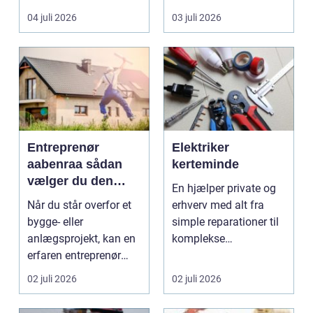
til en gennemgribende
smukke til a...
04 juli 2026
03 juli 2026
renoveri...
Entreprenør
Elektriker
aabenraa sådan
kerteminde
vælger du den
En hjælper private og
rette til dit projekt
Når du står overfor et
erhverv med alt fra
bygge- eller
simple reparationer til
anlægsprojekt, kan en
komplekse
erfaren entreprenør
elinstallationer. Når s...
Aabenraa være
02 juli 2026
02 juli 2026
forskell...