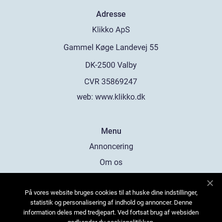
Adresse
web:
www.klikko.dk
Menu
Annoncering
Om os
Cookies
På vores website bruges cookies til at huske dine indstillinger,
Kontakt os
statistik og personalisering af indhold og annoncer. Denne
Sitemap
information deles med tredjepart. Ved fortsat brug af websiden