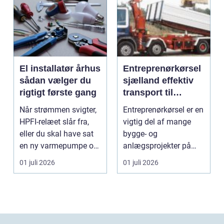
El installatør århus
Entreprenørkørsel
sådan vælger du
sjælland effektiv
rigtigt første gang
transport til
bygge- og
Når strømmen svigter,
Entreprenørkørsel er en
anlægsopgaver
HPFI-relæet slår fra,
vigtig del af mange
eller du skal have sat
bygge- og
en ny varmepumpe op,
anlægsprojekter på
er en profes...
Sjælland. Når jord skal
01 juli 2026
01 juli 2026
fly...