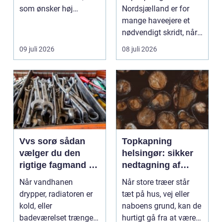
som ønsker høj
Nordsjælland er for
kvalitet, troværdighed
mange haveejere et
og ge...
nødvendigt skridt, når
store ...
09 juli 2026
08 juli 2026
Vvs sorø sådan
Topkapning
vælger du den
helsingør: sikker
rigtige fagmand til
nedtagning af
vand, varme og
store og
Når vandhanen
Når store træer står
energi
besværlige træer
drypper, radiatoren er
tæt på hus, vej eller
kold, eller
naboens grund, kan de
badeværelset trænger
hurtigt gå fra at være