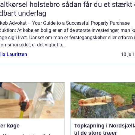
ørsel holstebro sådan får du et stærkt og
dbart underlag
gkøb Advokat – Your Guide to a Successful Property Purchase
duktion: At købe en bolig er en af de største investeringer, man 
age sig i livet. Uanset om man er førstegangskøber eller erfaren 
omsmarkedet, er det vigtigt a...
lla Lauritzen
10 jul
er køge
Topkapning i Nordsjæl
til de store træer