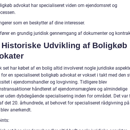
ligkøb advokat har specialiseret viden om ejendomsret og
cessen.
gerer som en beskytter af dine interesser.
fører en grundig juridisk gennemgang af dokumenter og kontrak
Historiske Udvikling af Boligkøb
okater
k set har købet af en bolig altid involveret nogle juridiske aspekt
 for en specialiseret boligkøb advokat er vokset i takt med den 
sitet i ejendomshandler og lovgivning. Tidligere blev
stransaktioner håndteret af ejendomsmæglere og almindelige
er uden dybdegående specialisering inden for området. Det var f
f det 20. århundrede, at behovet for specialiseret rådgivning på
blev anerkendt.
ints: