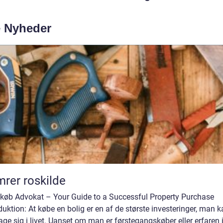
e Nyheder
rer roskilde
gkøb Advokat – Your Guide to a Successful Property Purchase
duktion: At købe en bolig er en af de største investeringer, man 
age sig i livet. Uanset om man er førstegangskøber eller erfaren 