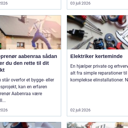
 2026
03 juli 2026
prenør aabenraa sådan
Elektriker kerteminde
r du den rette til dit
En hjælper private og erhverv med
kt
alt fra simple reparationer til
 står overfor et bygge- eller
komplekse elinstallationer. Nå
projekt, kan en erfaren
prenør Aabenraa være
l...
 2026
02 juli 2026