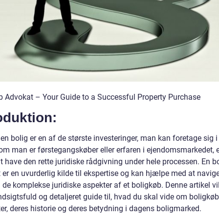
b Advokat – Your Guide to a Successful Property Purchase
oduktion:
en bolig er en af de største investeringer, man kan foretage sig i 
om man er førstegangskøber eller erfaren i ejendomsmarkedet, e
at have den rette juridiske rådgivning under hele processen. En b
er en uvurderlig kilde til ekspertise og kan hjælpe med at navig
e komplekse juridiske aspekter af et boligkøb. Denne artikel vil
ndsigtsfuld og detaljeret guide til, hvad du skal vide om boligkøb
er, deres historie og deres betydning i dagens boligmarked.