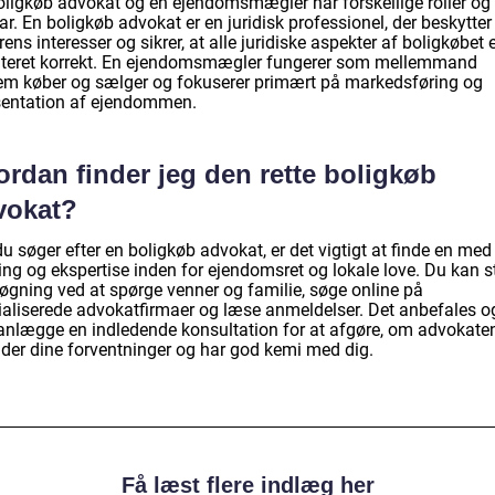
oligkøb advokat og en ejendomsmægler har forskellige roller og
r. En boligkøb advokat er en juridisk professionel, der beskytter
ens interesser og sikrer, at alle juridiske aspekter af boligkøbet 
teret korrekt. En ejendomsmægler fungerer som mellemmand
em køber og sælger og fokuserer primært på markedsføring og
entation af ejendommen.
rdan finder jeg den rette boligkøb
vokat?
u søger efter en boligkøb advokat, er det vigtigt at finde en med
ing og ekspertise inden for ejendomsret og lokale love. Du kan s
søgning ved at spørge venner og familie, søge online på
ialiserede advokatfirmaer og læse anmeldelser. Det anbefales 
lanlægge en indledende konsultation for at afgøre, om advokate
lder dine forventninger og har god kemi med dig.
Få læst flere indlæg her