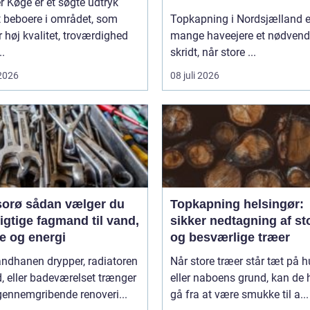
 Køge er et søgte udtryk
t beboere i området, som
Topkapning i Nordsjælland e
 høj kvalitet, troværdighed
mange haveejere et nødvend
..
skridt, når store ...
 2026
08 juli 2026
n vælger du
Topkapning helsingør:
igtige fagmand til vand,
sikker nedtagning af st
e og energi
og besværlige træer
andhanen drypper, radiatoren
Når store træer står tæt på h
d, eller badeværelset trænger
eller naboens grund, kan de h
 gennemgribende renoveri...
gå fra at være smukke til a...