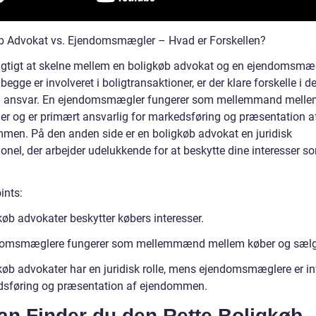
b Advokat vs. Ejendomsmægler – Hvad er Forskellen?
vigtigt at skelne mellem en boligkøb advokat og en ejendomsmæg
egge er involveret i boligtransaktioner, er der klare forskelle i d
og ansvar. En ejendomsmægler fungerer som mellemmand melle
er og er primært ansvarlig for markedsføring og præsentation a
men. På den anden side er en boligkøb advokat en juridisk
onel, der arbejder udelukkende for at beskytte dine interesser s
ints:
køb advokater beskytter købers interesser.
domsmæglere fungerer som mellemmænd mellem køber og sælg
køb advokater har en juridisk rolle, mens ejendomsmæglere er in
dsføring og præsentation af ejendommen.
an Finder du den Rette Boligkøb