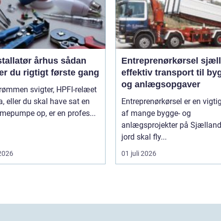
tallatør århus sådan
Entreprenørkørsel sjæl
r du rigtigt første gang
effektiv transport til by
og anlægsopgaver
rømmen svigter, HPFI-relæet
ra, eller du skal have sat en
Entreprenørkørsel er en vigti
mepumpe op, er en profes...
af mange bygge- og
anlægsprojekter på Sjælland
jord skal fly...
 2026
01 juli 2026