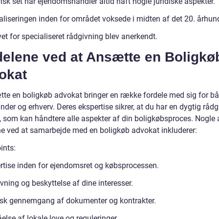
isk set har ejendomshandler altid haft nogle juridiske aspekter.
aliseringen inden for området voksede i midten af det 20. århun
t for specialiseret rådgivning blev anerkendt.
delene ved at Ansætte en Boligkø
okat
tte en boligkøb advokat bringer en række fordele med sig for b
nder og erhverv. Deres ekspertise sikrer, at du har en dygtig rådg
e, som kan håndtere alle aspekter af din boligkøbsproces. Nogle 
ne ved at samarbejde med en boligkøb advokat inkluderer:
ints:
rtise inden for ejendomsret og købsprocessen.
ning og beskyttelse af dine interesser.
isk gennemgang af dokumenter og kontrakter.
else af lokale love og reguleringer.