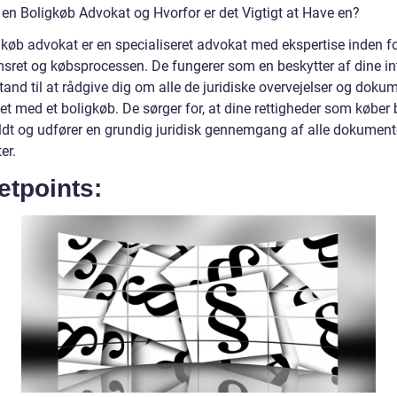
 en Boligkøb Advokat og Hvorfor er det Vigtigt at Have en?
gkøb advokat er en specialiseret advokat med ekspertise inden f
sret og købsprocessen. De fungerer som en beskytter af dine in
stand til at rådgive dig om alle de juridiske overvejelser og doku
t med et boligkøb. De sørger for, at dine rettigheder som køber b
ldt og udfører en grundig juridisk gennemgang af alle dokument
er.
etpoints: