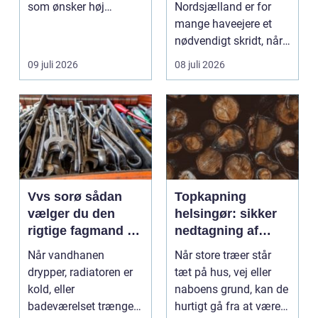
som ønsker høj
Nordsjælland er for
kvalitet, troværdighed
mange haveejere et
og ge...
nødvendigt skridt, når
store ...
09 juli 2026
08 juli 2026
Vvs sorø sådan
Topkapning
vælger du den
helsingør: sikker
rigtige fagmand til
nedtagning af
vand, varme og
store og
Når vandhanen
Når store træer står
energi
besværlige træer
drypper, radiatoren er
tæt på hus, vej eller
kold, eller
naboens grund, kan de
badeværelset trænger
hurtigt gå fra at være