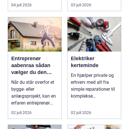
til en gennemgribende
smukke til a...
04 juli 2026
03 juli 2026
renoveri...
Entreprenør
Elektriker
aabenraa sådan
kerteminde
vælger du den
En hjælper private og
rette til dit projekt
Når du står overfor et
erhverv med alt fra
bygge- eller
simple reparationer til
anlægsprojekt, kan en
komplekse
erfaren entreprenør
elinstallationer. Når s...
Aabenraa være
02 juli 2026
02 juli 2026
forskell...