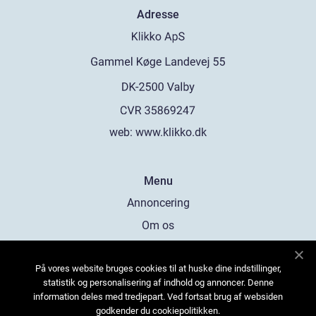
Adresse
web:
www.klikko.dk
Menu
Annoncering
Om os
Cookies
På vores website bruges cookies til at huske dine indstillinger,
Kontakt os
statistik og personalisering af indhold og annoncer. Denne
Sitemap
information deles med tredjepart. Ved fortsat brug af websiden
godkender du cookiepolitikken.