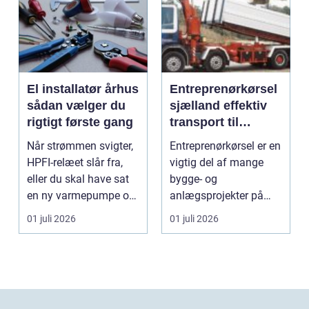
El installatør århus
Entreprenørkørsel
sådan vælger du
sjælland effektiv
rigtigt første gang
transport til
bygge- og
Når strømmen svigter,
Entreprenørkørsel er en
anlægsopgaver
HPFI-relæet slår fra,
vigtig del af mange
eller du skal have sat
bygge- og
en ny varmepumpe op,
anlægsprojekter på
er en profes...
Sjælland. Når jord skal
01 juli 2026
01 juli 2026
fly...