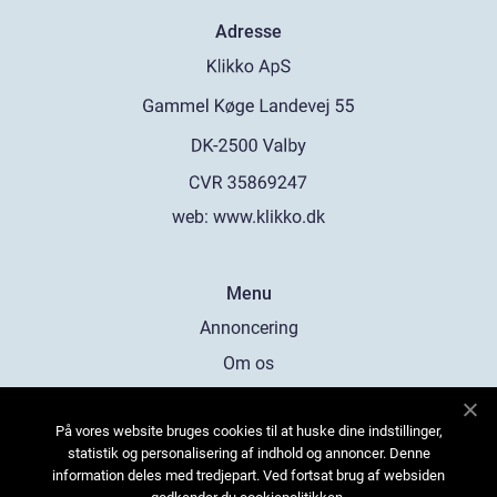
Adresse
web:
www.klikko.dk
Menu
Annoncering
Om os
Cookies
På vores website bruges cookies til at huske dine indstillinger,
Kontakt os
statistik og personalisering af indhold og annoncer. Denne
Sitemap
information deles med tredjepart. Ved fortsat brug af websiden