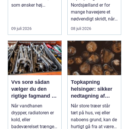
som ønsker høj
Nordsjælland er for
kvalitet, troværdighed
mange haveejere et
og ge...
nødvendigt skridt, når
store ...
09 juli 2026
08 juli 2026
Vvs sorø sådan
Topkapning
vælger du den
helsingør: sikker
rigtige fagmand til
nedtagning af
vand, varme og
store og
Når vandhanen
Når store træer står
energi
besværlige træer
drypper, radiatoren er
tæt på hus, vej eller
kold, eller
naboens grund, kan de
badeværelset trænger
hurtigt gå fra at være