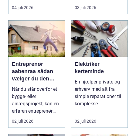
til en gennemgribende
smukke til a...
04 juli 2026
03 juli 2026
renoveri...
Entreprenør
Elektriker
aabenraa sådan
kerteminde
vælger du den
En hjælper private og
rette til dit projekt
Når du står overfor et
erhverv med alt fra
bygge- eller
simple reparationer til
anlægsprojekt, kan en
komplekse
erfaren entreprenør
elinstallationer. Når s...
Aabenraa være
02 juli 2026
02 juli 2026
forskell...