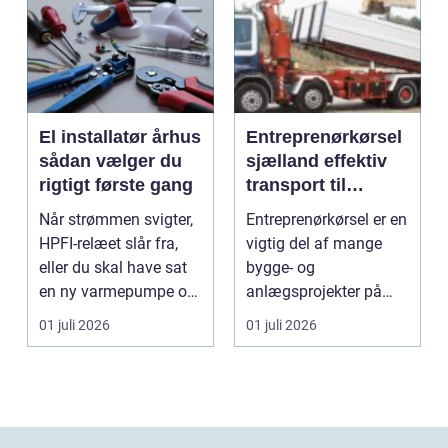
El installatør århus
Entreprenørkørsel
sådan vælger du
sjælland effektiv
rigtigt første gang
transport til
bygge- og
Når strømmen svigter,
Entreprenørkørsel er en
anlægsopgaver
HPFI-relæet slår fra,
vigtig del af mange
eller du skal have sat
bygge- og
en ny varmepumpe op,
anlægsprojekter på
er en profes...
Sjælland. Når jord skal
01 juli 2026
01 juli 2026
fly...