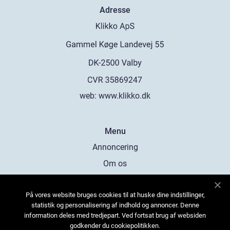
Adresse
web:
www.klikko.dk
Menu
Annoncering
Om os
Cookies
På vores website bruges cookies til at huske dine indstillinger,
Kontakt os
statistik og personalisering af indhold og annoncer. Denne
Sitemap
information deles med tredjepart. Ved fortsat brug af websiden
godkender du cookiepolitikken.