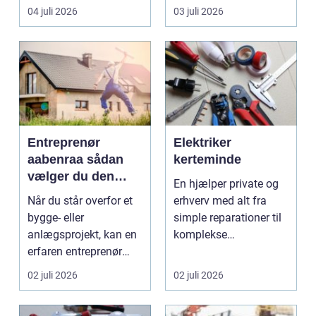
til en gennemgribende
smukke til a...
04 juli 2026
03 juli 2026
renoveri...
Entreprenør
Elektriker
aabenraa sådan
kerteminde
vælger du den
En hjælper private og
rette til dit projekt
Når du står overfor et
erhverv med alt fra
bygge- eller
simple reparationer til
anlægsprojekt, kan en
komplekse
erfaren entreprenør
elinstallationer. Når s...
Aabenraa være
02 juli 2026
02 juli 2026
forskell...