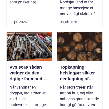
som ønsker høj
Nordsjælland er for
kvalitet, troværdighed
mange haveejere et
og ge...
nødvendigt skridt, når
store ...
09 juli 2026
08 juli 2026
Vvs sorø sådan
Topkapning
vælger du den
helsingør: sikker
rigtige fagmand til
nedtagning af
vand, varme og
store og
Når vandhanen
Når store træer står
energi
besværlige træer
drypper, radiatoren er
tæt på hus, vej eller
kold, eller
naboens grund, kan de
badeværelset trænger
hurtigt gå fra at være