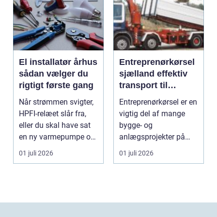
El installatør århus
Entreprenørkørsel
sådan vælger du
sjælland effektiv
rigtigt første gang
transport til
bygge- og
Når strømmen svigter,
Entreprenørkørsel er en
anlægsopgaver
HPFI-relæet slår fra,
vigtig del af mange
eller du skal have sat
bygge- og
en ny varmepumpe op,
anlægsprojekter på
er en profes...
Sjælland. Når jord skal
01 juli 2026
01 juli 2026
fly...