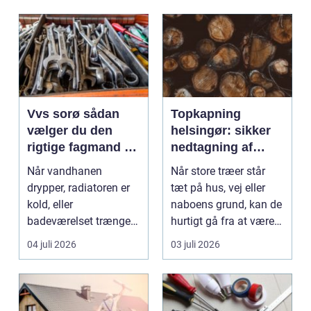
Vvs sorø sådan
Topkapning
vælger du den
helsingør: sikker
rigtige fagmand til
nedtagning af
vand, varme og
store og
Når vandhanen
Når store træer står
energi
besværlige træer
drypper, radiatoren er
tæt på hus, vej eller
kold, eller
naboens grund, kan de
badeværelset trænger
hurtigt gå fra at være
til en gennemgribende
smukke til a...
04 juli 2026
03 juli 2026
renoveri...