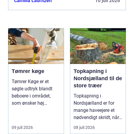
Camilla Lauritzen
10 juli 2026
omkri...
Tømrer køge
Topkapning i
Nordsjælland til de
Tømrer Køge er et
store træer
søgte udtryk blandt
beboere i området,
Topkapning i
som ønsker høj
Nordsjælland er for
kvalitet, troværdighed
mange haveejere et
og ge...
nødvendigt skridt, når
store ...
09 juli 2026
08 juli 2026