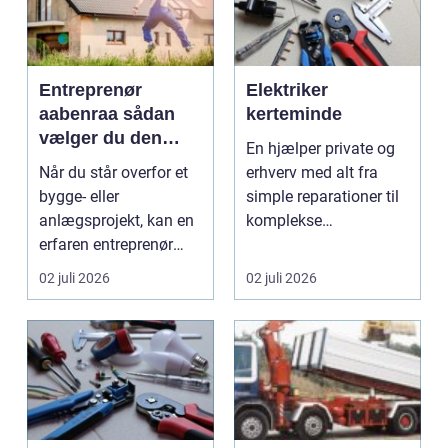
Entreprenør
Elektriker
aabenraa sådan
kerteminde
vælger du den
En hjælper private og
rette til dit projekt
Når du står overfor et
erhverv med alt fra
bygge- eller
simple reparationer til
anlægsprojekt, kan en
komplekse
erfaren entreprenør
elinstallationer. Når s...
Aabenraa være
02 juli 2026
02 juli 2026
forskell...