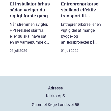
El installatør århus
Entreprenørkørsel
sådan vælger du
sjælland effektiv
rigtigt første gang
transport til
bygge- og
Når strømmen svigter,
Entreprenørkørsel er en
anlægsopgaver
HPFI-relæet slår fra,
vigtig del af mange
eller du skal have sat
bygge- og
en ny varmepumpe op,
anlægsprojekter på
er en profes...
Sjælland. Når jord skal
01 juli 2026
01 juli 2026
fly...
Adresse