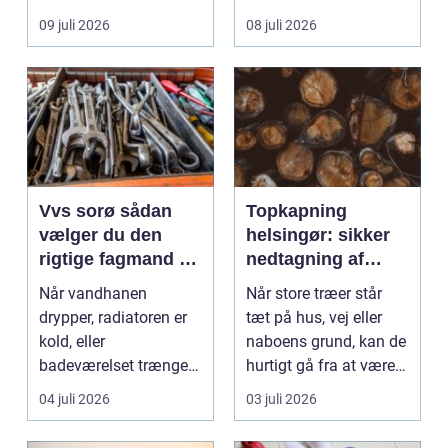
store ...
09 juli 2026
08 juli 2026
Vvs sorø sådan
Topkapning
vælger du den
helsingør: sikker
rigtige fagmand til
nedtagning af
vand, varme og
store og
Når vandhanen
Når store træer står
energi
besværlige træer
drypper, radiatoren er
tæt på hus, vej eller
kold, eller
naboens grund, kan de
badeværelset trænger
hurtigt gå fra at være
til en gennemgribende
smukke til a...
04 juli 2026
03 juli 2026
renoveri...