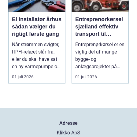
El installatør århus
Entreprenørkørsel
sådan vælger du
sjælland effektiv
rigtigt første gang
transport til
bygge- og
Når strømmen svigter,
Entreprenørkørsel er en
anlægsopgaver
HPFI-relæet slår fra,
vigtig del af mange
eller du skal have sat
bygge- og
en ny varmepumpe op,
anlægsprojekter på
er en profes...
Sjælland. Når jord skal
01 juli 2026
01 juli 2026
fly...
Adresse