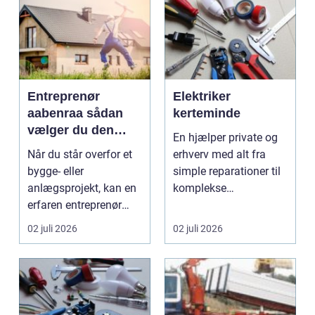
Entreprenør
Elektriker
aabenraa sådan
kerteminde
vælger du den
En hjælper private og
rette til dit projekt
Når du står overfor et
erhverv med alt fra
bygge- eller
simple reparationer til
anlægsprojekt, kan en
komplekse
erfaren entreprenør
elinstallationer. Når s...
Aabenraa være
02 juli 2026
02 juli 2026
forskell...