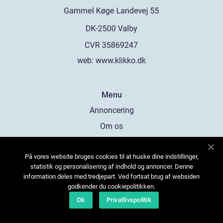
web:
www.klikko.dk
Menu
Annoncering
Om os
Cookies
På vores website bruges cookies til at huske dine indstillinger,
Kontakt os
statistik og personalisering af indhold og annoncer. Denne
Sitemap
information deles med tredjepart. Ved fortsat brug af websiden
godkender du cookiepolitikken.
Ok
Privatlivspolitik