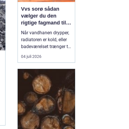
Vvs sorø sådan
vælger du den
rigtige fagmand til
vand, varme og
Når vandhanen drypper,
energi
radiatoren er kold, eller
badeværelset trænger til
en gennemgribende
04 juli 2026
renovering, kan det
hurtigt blive både dyrt og
bøvlet, hvis arbejdet ikke
bliver gjort rigtigt første
gang. Derfor giver det
god mening at bruge en
lokal, aut...