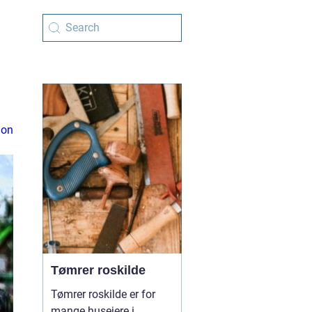
ion
Tømrer roskilde
Tømrer roskilde er for
mange husejere i