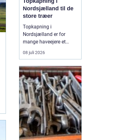
Topkapning i
Nordsjælland til de
store træer
Topkapning i
Nordsjælland er for
mange haveejere et
nødvendigt skridt, når
08 juli 2026
store træer skaber
skygge, utryghed eller
fare for skader på huse
og haver. Mange træer i
området er gamle, høje
og placeret ...