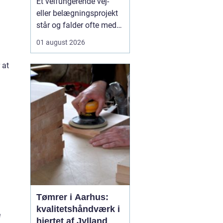
Et velfungerende vej-
samarbejdspartner
eller belægningsprojekt
står og falder ofte med
valget af asfaltfirma. I
01 august 2026
Storkøbenhavn er
kravene høje: Trafikken
 at
er tæt, tidsplanerne
stramme, og pladsen på
byggepladserne er ofte
begrænset. Derfor har
entreprenører,
virksomhed...
Tømrer i Aarhus:
kvalitetshåndværk i
e
hjertet af Jylland