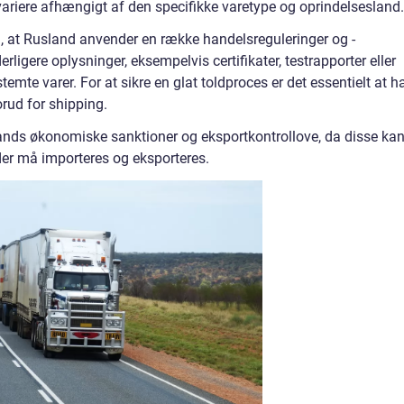
riere afhængigt af den specifikke varetype og oprindelsesland.
, at Rusland anvender en række handelsreguleringer og -
erligere oplysninger, eksempelvis certifikater, testrapporter eller
emte varer. For at sikre en glat toldproces er det essentielt at h
rud for shipping.
slands økonomiske sanktioner og eksportkontrollove, da disse ka
der må importeres og eksporteres.