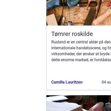
Tømrer roskilde
Rusland er en central aktør på den
internationale handelsscene, og fo
virksomheder, der ønsker at bryde 
dette enorme marked, er forståels
fragtprocesserne afgørende. Land
enorme størrelse og komplekse tol
kan gøre fragt til Rus...
Camilla Lauritzen
04 a