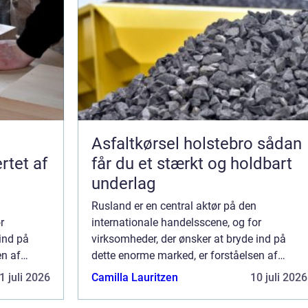
Asfaltkørsel holstebro sådan
rtet af
får du et stærkt og holdbart
underlag
Rusland er en central aktør på den
r
internationale handelsscene, og for
ind på
virksomheder, der ønsker at bryde ind på
en af
dette enorme marked, er forståelsen af
ets
fragtprocesserne afgørende. Landets
1 juli 2026
Camilla Lauritzen
10 juli 2026
dregler
enorme størrelse og komplekse toldregler
kan gøre fragt til Rus...