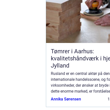
Tømrer i Aarhus:
kvalitetshåndværk i hje
Jylland
Rusland er en central aktør på den
internationale handelsscene, og fo
virksomheder, der ønsker at bryde 
dette enorme marked, er forståels
fragtprocesserne afgørende. Land
Annika Sørensen
1
enorme størrelse og komplekse tol
kan gøre fragt til Rus...