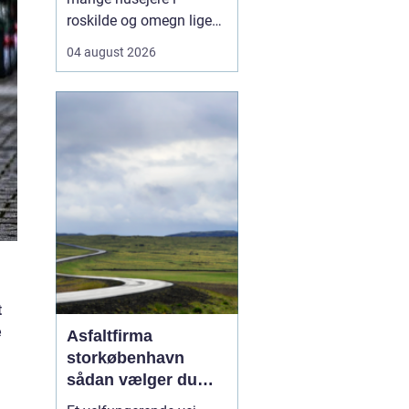
roskilde og omegn ligeså
meget en rådgiver som
04 august 2026
en håndværker, fordi
godt tømrerarbejde
handler om både
tryghed, kvalitet og en
løsning der holder i
mange år. Valg af tømrer
i roskilde Valg af tømrer i
roskild...
t
e
Asfaltfirma
storkøbenhavn
sådan vælger du
den rette