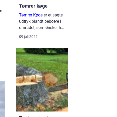
Tømrer køge
in
Tømrer Køge
er et søgte
udtryk blandt beboere i
området, som ønsker høj
kvalitet, troværdighed og
09 juli 2026
gennemført håndværk til
deres bygge og
renoveringsopgaver.
Mange husejere i køge
står med drømme om
nyt...