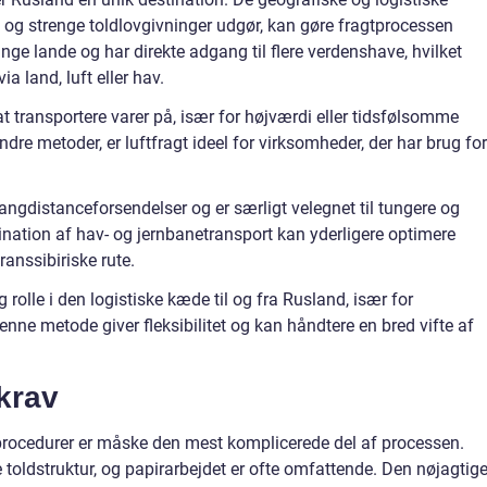
 og strenge toldlovgivninger udgør, kan gøre fragtprocessen
ge lande og har direkte adgang til flere verdenshave, hvilket
 land, luft eller hav.
at transportere varer på, især for højværdi eller tidsfølsomme
dre metoder, er luftfragt ideel for virksomheder, der har brug for
ngdistanceforsendelser og er særligt velegnet til tungere og
ation af hav- og jernbanetransport kan yderligere optimere
anssibiriske rute.
 rolle i den logistiske kæde til og fra Rusland, især for
enne metode giver fleksibilitet og kan håndtere en bred vifte af
krav
procedurer er måske den mest komplicerede del af processen.
toldstruktur, og papirarbejdet er ofte omfattende. Den nøjagtig