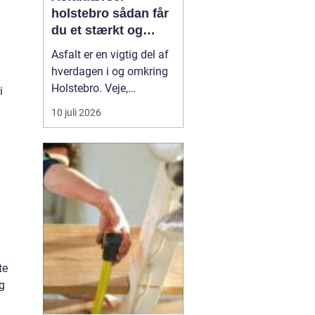
holstebro sådan får
du et stærkt og
holdbart underlag
Asfalt er en vigtig del af
hverdagen i og omkring
Holstebro. Veje,
i
indkørsler,
10 juli 2026
parkeringspladser og
industriarealer fungerer
kun optimalt, hvis
asfalten er lagt korrekt
og kørt ud på den rigtige
måde. Mange tænker
mest på selve asfalten,
men asfaltkø...
te
ig