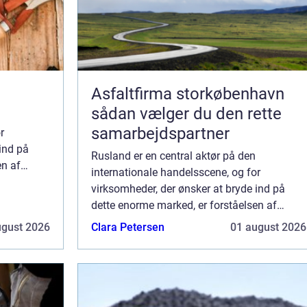
Asfaltfirma storkøbenhavn
sådan vælger du den rette
samarbejdspartner
r
ind på
Rusland er en central aktør på den
en af
internationale handelsscene, og for
ets
virksomheder, der ønsker at bryde ind på
dregler
dette enorme marked, er forståelsen af
fragtprocesserne afgørende. Landets
ugust 2026
Clara Petersen
01 august 2026
enorme størrelse og komplekse toldregler
kan gøre fragt til Rus...