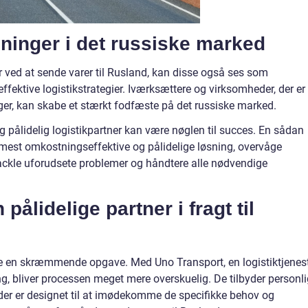
sninger i det russiske marked
r ved at sende varer til Rusland, kan disse også ses som
ffektive logistikstrategier. Iværksættere og virksomheder, der er 
nger, kan skabe et stærkt fodfæste på det russiske marked.
pålidelig logistikpartner kan være nøglen til succes. En sådan
mest omkostningseffektive og pålidelige løsning, overvåge
, tackle uforudsete problemer og håndtere alle nødvendige
pålidelige partner i fragt til
ære en skræmmende opgave. Med Uno Transport, en logistiktjenes
ng, bliver processen meget mere overskuelig. De tilbyder personl
der er designet til at imødekomme de specifikke behov og