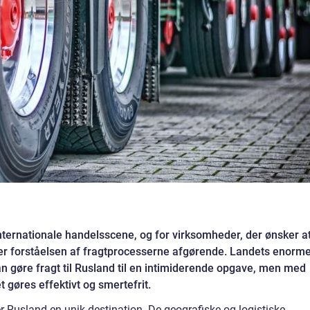
internationale handelsscene, og for virksomheder, der ønsker a
er forståelsen af fragtprocesserne afgørende. Landets enorm
n gøre fragt til Rusland til en intimiderende opgave, men med
 gøres effektivt og smertefrit.
er Rusland en unik destination. De geografiske og logistiske