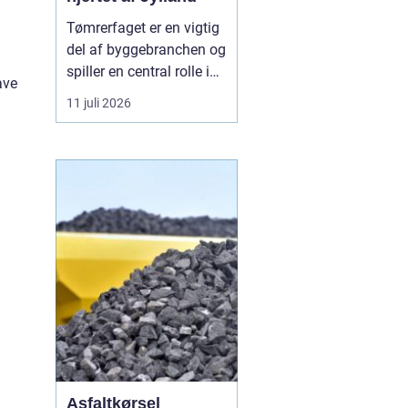
Tømrerfaget er en vigtig
del af byggebranchen og
spiller en central rolle i
ave
både nybyggeri,
11 juli 2026
renovering og
vedligeholdelse af
n
boliger og
erhvervsejendomme. I
Aarhus er der stor
aktivitet inden for
byggeri, og derfor er der
løbende ...
Asfaltkørsel