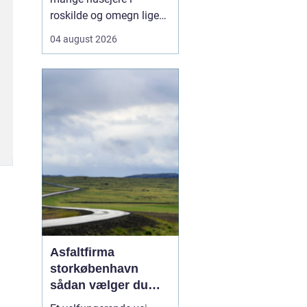
roskilde og omegn ligeså
meget en rådgiver som
04 august 2026
en håndværker, fordi
godt tømrerarbejde
handler om både
tryghed, kvalitet og en
løsning der holder i
mange år. Valg af tømrer
i roskilde Valg af tømrer i
roskild...
Asfaltfirma
storkøbenhavn
sådan vælger du
den rette