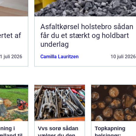
Asfaltkørsel holstebro sådan
rtet af
får du et stærkt og holdbart
underlag
1 juli 2026
Camilla Lauritzen
10 juli 2026
ning i
Vvs sorø sådan
Topkapning
lland til
vælger du den
helsingør: