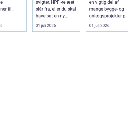
le
svigter, HPFI-relæet
en vigtig del af
anlægsopgaver
ner til
slår fra, eller du skal
mange bygge- og
se
have sat en ny
anlægsprojekter på
ationer. Når
varmepumpe op, er
Sjælland. Når jord
26
01 juli 2026
01 juli 2026
en profes...
skal fly...