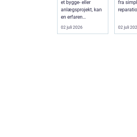
et bygge- eller
fra simp
anlægsprojekt, kan
reparatio
en erfaren
komplek
entreprenør
elinstall
02 juli 2026
02 juli 20
Aabenraa være
s...
forskell...