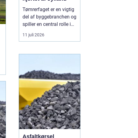
Tømrerfaget er en vigtig
del af byggebranchen og
spiller en central rolle i
både nybyggeri,
11 juli 2026
renovering og
vedligeholdelse af
boliger og
erhvervsejendomme. I
Aarhus er der stor
aktivitet inden for
byggeri, og derfor er der
løbende ...
Asfaltkørsel