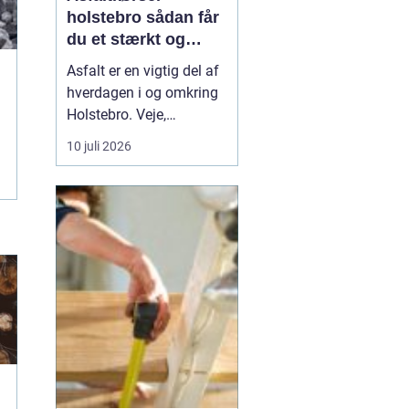
holstebro sådan får
du et stærkt og
holdbart underlag
Asfalt er en vigtig del af
hverdagen i og omkring
Holstebro. Veje,
indkørsler,
10 juli 2026
parkeringspladser og
industriarealer fungerer
kun optimalt, hvis
asfalten er lagt korrekt
og kørt ud på den rigtige
måde. Mange tænker
mest på selve asfalten,
men asfaltkø...