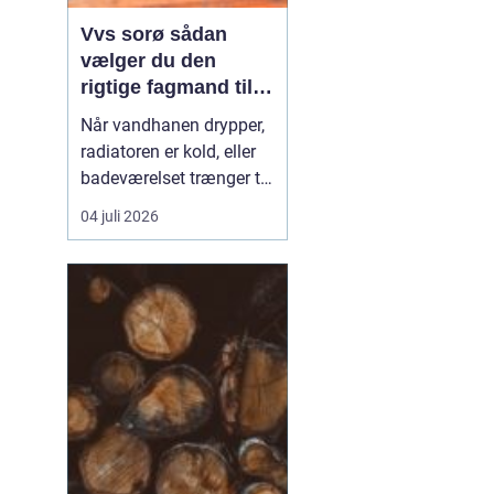
Vvs sorø sådan
vælger du den
rigtige fagmand til
vand, varme og
Når vandhanen drypper,
energi
radiatoren er kold, eller
badeværelset trænger til
en gennemgribende
04 juli 2026
renovering, kan det
hurtigt blive både dyrt og
bøvlet, hvis arbejdet ikke
bliver gjort rigtigt første
gang. Derfor giver det
god mening at bruge en
lokal, aut...