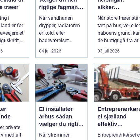
e træer
rigtige fagmand
sikker
til vand, varme
nedtagning af
ng i
Når vandhanen
Når store træer står
og energi
store og
land er for
drypper, radiatoren
tæt på hus, vej eller
besværlige
veejere et
er kold, eller
naboens grund, ka
træer
gt skridt,
badeværelset
de hurtigt gå fra at
...
trænger til en
være smukke til a...
26
04 juli 2026
03 juli 2026
gennemgribende
renoveri...
ker
El installatør
Entreprenørkør
inde
århus sådan
el sjælland
vælger du rigtigt
effektiv
første gang
transport til
rv med alt
Når strømmen
Entreprenørkørsel e
bygge- og