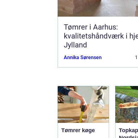
Tømrer i Aarhus:
kvalitetshåndværk i hje
Jylland
Annika Sørensen
1
Tømrer køge
Topkap
Nordsjæ