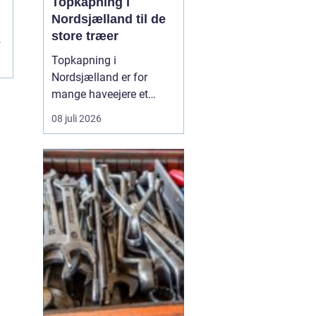
Topkapning i
Nordsjælland til de
store træer
Topkapning i
Nordsjælland er for
mange haveejere et
nødvendigt skridt, når
08 juli 2026
store træer skaber
skygge, utryghed eller
fare for skader på huse
og haver. Mange træer i
området er gamle, høje
og placeret ...