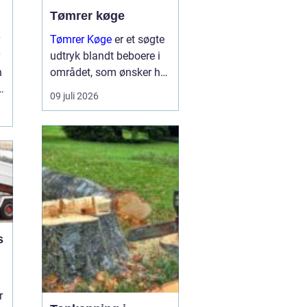
Tømrer køge
Tømrer Køge
er et søgte
udtryk blandt beboere i
n
området, som ønsker høj
kvalitet, troværdighed og
09 juli 2026
gennemført håndværk til
deres bygge og
renoveringsopgaver.
Mange husejere i køge
står med drømme om
nyt...
s
r