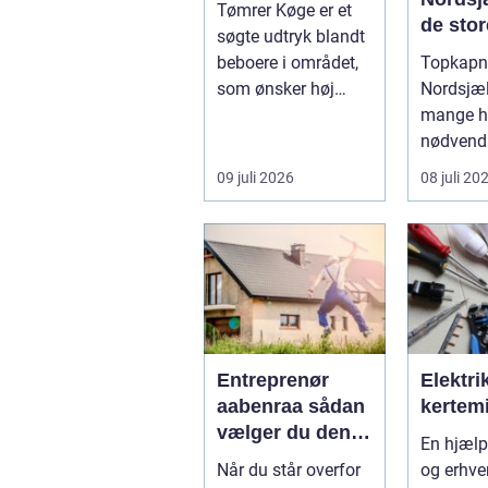
Tømrer Køge er et
de stor
søgte udtryk blandt
beboere i området,
Topkapni
som ønsker høj
Nordsjæl
kvalitet,
mange ha
troværdighed og
nødvendi
ge...
når store 
09 juli 2026
08 juli 20
Entreprenør
Elektri
aabenraa sådan
kertem
vælger du den
En hjælper private
rette til dit
Når du står overfor
og erhve
projekt