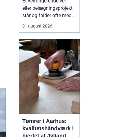
Et velfungerende vej-
samarbejdspartner
eller belægningsprojekt
står og falder ofte med
valget af asfaltfirma. I
01 august 2026
Storkøbenhavn er
kravene høje: Trafikken
er tæt, tidsplanerne
stramme, og pladsen på
byggepladserne er ofte
begrænset. Derfor har
entreprenører,
virksomhed...
Tømrer i Aarhus:
kvalitetshåndværk i
hjertet af Jylland