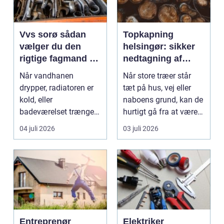
Vvs sorø sådan
Topkapning
vælger du den
helsingør: sikker
rigtige fagmand til
nedtagning af
vand, varme og
store og
Når vandhanen
Når store træer står
energi
besværlige træer
drypper, radiatoren er
tæt på hus, vej eller
kold, eller
naboens grund, kan de
badeværelset trænger
hurtigt gå fra at være
til en gennemgribende
smukke til a...
04 juli 2026
03 juli 2026
renoveri...
Entreprenør
Elektriker