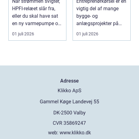
Når strømmen svigter,
Entreprenørkørsel er en
anlægsopgaver
HPFI-relæet slår fra,
vigtig del af mange
eller du skal have sat
bygge- og
en ny varmepumpe op,
anlægsprojekter på
er en profes...
Sjælland. Når jord skal
01 juli 2026
01 juli 2026
fly...
Adresse
web:
www.klikko.dk