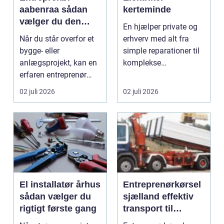
aabenraa sådan
kerteminde
vælger du den
En hjælper private og
rette til dit projekt
Når du står overfor et
erhverv med alt fra
bygge- eller
simple reparationer til
anlægsprojekt, kan en
komplekse
erfaren entreprenør
elinstallationer. Når s...
Aabenraa være
02 juli 2026
02 juli 2026
forskell...
El installatør århus
Entreprenørkørsel
sådan vælger du
sjælland effektiv
rigtigt første gang
transport til
bygge- og