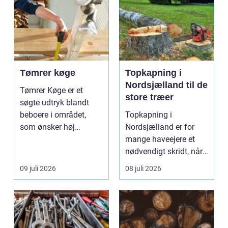
Tømrer køge
Topkapning i
Nordsjælland til de
Tømrer Køge er et
store træer
søgte udtryk blandt
beboere i området,
Topkapning i
som ønsker høj
Nordsjælland er for
kvalitet, troværdighed
mange haveejere et
og ge...
nødvendigt skridt, når
store ...
09 juli 2026
08 juli 2026