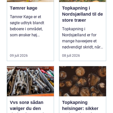
Tømrer køge
Topkapning i
Nordsjælland til de
Tømrer Køge er et
store træer
søgte udtryk blandt
beboere i området,
Topkapning i
som ønsker høj
Nordsjælland er for
kvalitet, troværdighed
mange haveejere et
og ge...
nødvendigt skridt, når
store ...
09 juli 2026
08 juli 2026
Vvs sorø sådan
Topkapning
vælger du den
helsingør: sikker