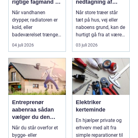
rigtige fagmand til
nedtagning af
vand, varme og
store og
Når vandhanen
Når store træer står
energi
besværlige træer
drypper, radiatoren er
tæt på hus, vej eller
kold, eller
naboens grund, kan de
badeværelset trænger
hurtigt gå fra at være
til en gennemgribende
smukke til a...
04 juli 2026
03 juli 2026
renoveri...
Entreprenør
Elektriker
aabenraa sådan
kerteminde
vælger du den
En hjælper private og
rette til dit projekt
Når du står overfor et
erhverv med alt fra
bygge- eller
simple reparationer til