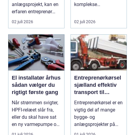
anlægsprojekt, kan en
komplekse
erfaren entreprenør
elinstallationer. Når s...
Aabenraa være
02 juli 2026
02 juli 2026
forskell...
El installatør århus
Entreprenørkørsel
sådan vælger du
sjælland effektiv
rigtigt første gang
transport til
bygge- og
Når strømmen svigter,
Entreprenørkørsel er en
anlægsopgaver
HPFI-relæet slår fra,
vigtig del af mange
eller du skal have sat
bygge- og
en ny varmepumpe op,
anlægsprojekter på
er en profes...
Sjælland. Når jord skal
01 juli 2026
01 juli 2026