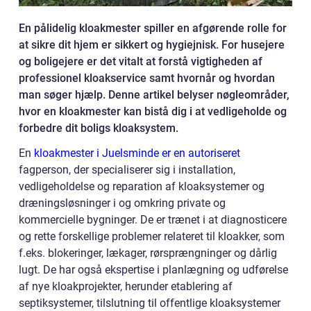
En pålidelig kloakmester spiller en afgørende rolle for
at sikre dit hjem er sikkert og hygiejnisk. For husejere
og boligejere er det vitalt at forstå vigtigheden af
professionel kloakservice samt hvornår og hvordan
man søger hjælp. Denne artikel belyser nøgleområder,
hvor en kloakmester kan bistå dig i at vedligeholde og
forbedre dit boligs kloaksystem.
En
kloakmester i Juelsminde er en autoriseret
fagperson, der specialiserer sig i installation,
vedligeholdelse og reparation af kloaksystemer og
dræningsløsninger i og omkring private og
kommercielle bygninger. De er trænet i at diagnosticere
og rette forskellige problemer relateret til kloakker, som
f.eks. blokeringer, lækager, rørsprængninger og dårlig
lugt. De har også ekspertise i planlægning og udførelse
af nye kloakprojekter, herunder etablering af
septiksystemer, tilslutning til offentlige kloaksystemer