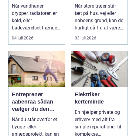
vand, varme og
store og
Når vandhanen
Når store træer står
energi
besværlige træer
drypper, radiatoren er
tæt på hus, vej eller
kold, eller
naboens grund, kan de
badeværelset trænger
hurtigt gå fra at være
til en gennemgribende
smukke til a...
04 juli 2026
03 juli 2026
renoveri...
Entreprenør
Elektriker
aabenraa sådan
kerteminde
vælger du den
En hjælper private og
rette til dit projekt
Når du står overfor et
erhverv med alt fra
bygge- eller
simple reparationer til
anlægsprojekt, kan en
komplekse