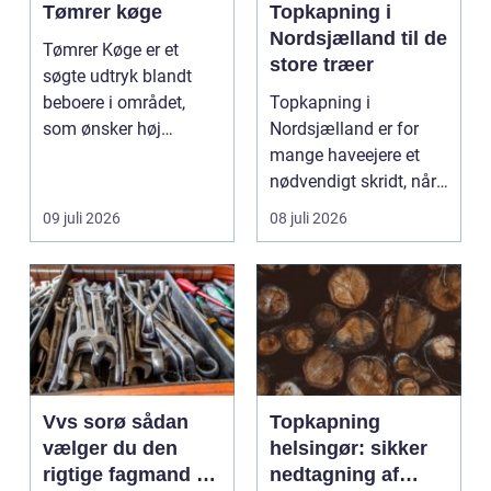
Tømrer køge
Topkapning i
Nordsjælland til de
Tømrer Køge er et
store træer
søgte udtryk blandt
beboere i området,
Topkapning i
som ønsker høj
Nordsjælland er for
kvalitet, troværdighed
mange haveejere et
og ge...
nødvendigt skridt, når
store ...
09 juli 2026
08 juli 2026
Vvs sorø sådan
Topkapning
vælger du den
helsingør: sikker
rigtige fagmand til
nedtagning af