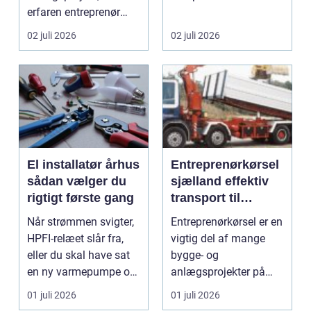
erfaren entreprenør
elinstallationer. Når s...
Aabenraa være
02 juli 2026
02 juli 2026
forskell...
El installatør århus
Entreprenørkørsel
sådan vælger du
sjælland effektiv
rigtigt første gang
transport til
bygge- og
Når strømmen svigter,
Entreprenørkørsel er en
anlægsopgaver
HPFI-relæet slår fra,
vigtig del af mange
eller du skal have sat
bygge- og
en ny varmepumpe op,
anlægsprojekter på
er en profes...
Sjælland. Når jord skal
01 juli 2026
01 juli 2026
fly...