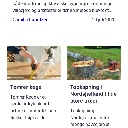
både moderne og klassiske bygninger. For mange
villaejere og arkitekter er denne metode blevet et
attraktivt valg, da d...
Camilla Lauritzen
10 juli 2026
Tømrer køge
Topkapning i
Nordsjælland til de
Tømrer Køge er et
store træer
søgte udtryk blandt
beboere i området, som
Topkapning i
ønsker høj kvalitet,
Nordsjælland er for
troværdighed og ge...
mange haveejere et