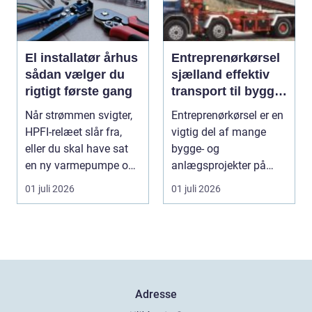
El installatør århus
Entreprenørkørsel
sådan vælger du
sjælland effektiv
rigtigt første gang
transport til bygge-
og anlægsopgaver
Når strømmen svigter,
Entreprenørkørsel er en
HPFI-relæet slår fra,
vigtig del af mange
eller du skal have sat
bygge- og
en ny varmepumpe op,
anlægsprojekter på
er en profes...
Sjælland. Når jord skal
01 juli 2026
01 juli 2026
fly...
Adresse