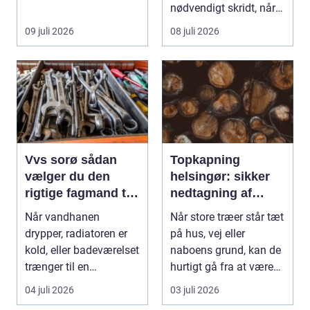
nødvendigt skridt, når
store ...
09 juli 2026
08 juli 2026
Vvs sorø sådan
Topkapning
vælger du den
helsingør: sikker
rigtige fagmand til
nedtagning af
vand, varme og
store og
Når vandhanen
Når store træer står tæt
energi
besværlige træer
drypper, radiatoren er
på hus, vej eller
kold, eller badeværelset
naboens grund, kan de
trænger til en
hurtigt gå fra at være
gennemgribende
smukke til a...
04 juli 2026
03 juli 2026
renoveri...