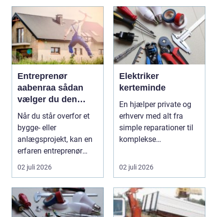
Entreprenør
Elektriker
aabenraa sådan
kerteminde
vælger du den
En hjælper private og
rette til dit projekt
Når du står overfor et
erhverv med alt fra
bygge- eller
simple reparationer til
anlægsprojekt, kan en
komplekse
erfaren entreprenør
elinstallationer. Når s...
Aabenraa være
02 juli 2026
02 juli 2026
forskell...