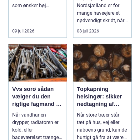
som ønsker høj
Nordsjælland er for
kvalitet, troværdighed
mange haveejere et
og ge...
nødvendigt skridt, når
store ...
09 juli 2026
08 juli 2026
Vvs sorø sådan
Topkapning
vælger du den
helsingør: sikker
rigtige fagmand til
nedtagning af
vand, varme og
store og
Når vandhanen
Når store træer står
energi
besværlige træer
drypper, radiatoren er
tæt på hus, vej eller
kold, eller
naboens grund, kan de
badeværelset trænger
hurtigt gå fra at være