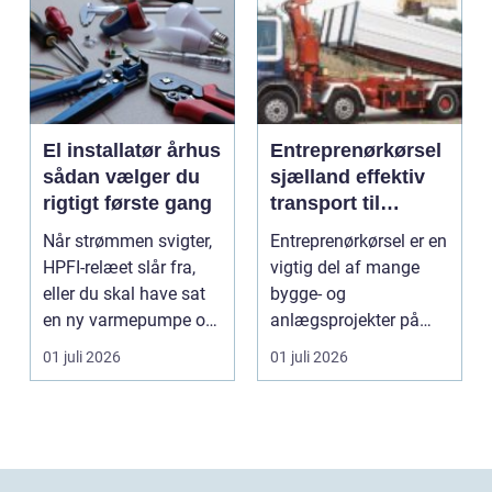
El installatør århus
Entreprenørkørsel
sådan vælger du
sjælland effektiv
rigtigt første gang
transport til
bygge- og
Når strømmen svigter,
Entreprenørkørsel er en
anlægsopgaver
HPFI-relæet slår fra,
vigtig del af mange
eller du skal have sat
bygge- og
en ny varmepumpe op,
anlægsprojekter på
er en profes...
Sjælland. Når jord skal
01 juli 2026
01 juli 2026
fly...