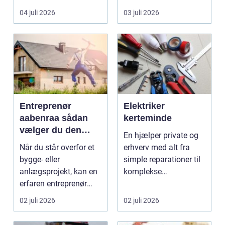
til en gennemgribende
smukke til a...
04 juli 2026
03 juli 2026
renoveri...
Entreprenør
Elektriker
aabenraa sådan
kerteminde
vælger du den
En hjælper private og
rette til dit projekt
Når du står overfor et
erhverv med alt fra
bygge- eller
simple reparationer til
anlægsprojekt, kan en
komplekse
erfaren entreprenør
elinstallationer. Når s...
Aabenraa være
02 juli 2026
02 juli 2026
forskell...