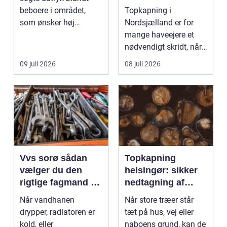
beboere i området,
Topkapning i
som ønsker høj
Nordsjælland er for
kvalitet, troværdighed
mange haveejere et
og ge...
nødvendigt skridt, når
store ...
09 juli 2026
08 juli 2026
Vvs sorø sådan
Topkapning
vælger du den
helsingør: sikker
rigtige fagmand til
nedtagning af
vand, varme og
store og
Når vandhanen
Når store træer står
energi
besværlige træer
drypper, radiatoren er
tæt på hus, vej eller
kold, eller
naboens grund, kan de