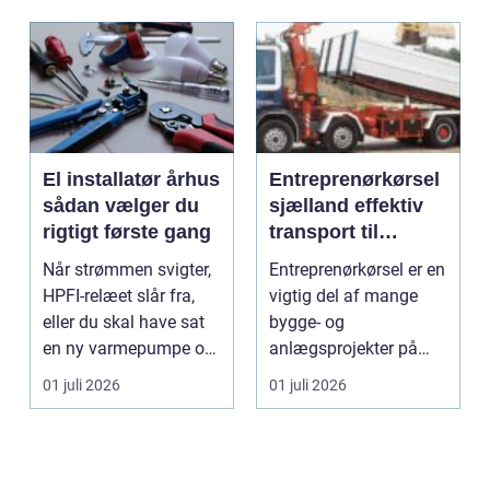
El installatør århus
Entreprenørkørsel
sådan vælger du
sjælland effektiv
rigtigt første gang
transport til
bygge- og
Når strømmen svigter,
Entreprenørkørsel er en
anlægsopgaver
HPFI-relæet slår fra,
vigtig del af mange
eller du skal have sat
bygge- og
en ny varmepumpe op,
anlægsprojekter på
er en profes...
Sjælland. Når jord skal
01 juli 2026
01 juli 2026
fly...