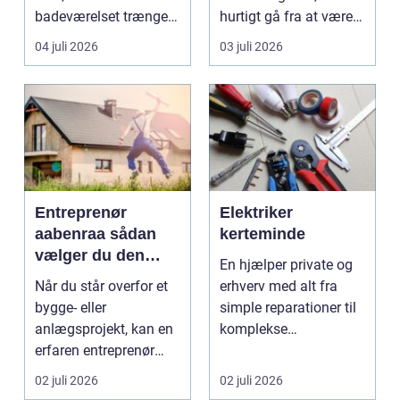
badeværelset trænger
hurtigt gå fra at være
til en gennemgribende
smukke til a...
04 juli 2026
03 juli 2026
renoveri...
Entreprenør
Elektriker
aabenraa sådan
kerteminde
vælger du den
En hjælper private og
rette til dit projekt
Når du står overfor et
erhverv med alt fra
bygge- eller
simple reparationer til
anlægsprojekt, kan en
komplekse
erfaren entreprenør
elinstallationer. Når s...
Aabenraa være
02 juli 2026
02 juli 2026
forskell...