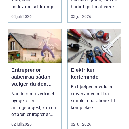
badeværelset trænger
hurtigt gå fra at være
til en gennemgribende
smukke til a...
04 juli 2026
03 juli 2026
renoveri...
Entreprenør
Elektriker
aabenraa sådan
kerteminde
vælger du den
En hjælper private og
rette til dit projekt
Når du står overfor et
erhverv med alt fra
bygge- eller
simple reparationer til
anlægsprojekt, kan en
komplekse
erfaren entreprenør
elinstallationer. Når s...
Aabenraa være
02 juli 2026
02 juli 2026
forskell...