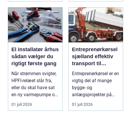
El installatør århus
Entreprenørkørsel
sådan vælger du
sjælland effektiv
rigtigt første gang
transport til
bygge- og
Når strømmen svigter,
Entreprenørkørsel er en
anlægsopgaver
HPFI-relæet slår fra,
vigtig del af mange
eller du skal have sat
bygge- og
en ny varmepumpe op,
anlægsprojekter på
er en profes...
Sjælland. Når jord skal
01 juli 2026
01 juli 2026
fly...