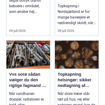
søgte udtryk blandt
beboere i området,
Topkapning i
som ønsker høj
Nordsjælland er for
kvalitet, troværdighed
mange haveejere et
og ge...
nødvendigt skridt, når
store ...
09 juli 2026
08 juli 2026
Vvs sorø sådan
Topkapning
vælger du den
helsingør: sikker
rigtige fagmand til
nedtagning af
vand, varme og
store og
Når vandhanen
Når store træer står
energi
besværlige træer
drypper, radiatoren er
tæt på hus, vej eller
kold, eller
naboens grund, kan de