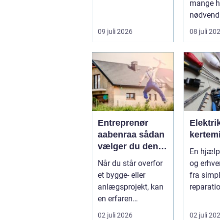
kvalitet,
mange ha
troværdighed og
nødvendi
ge...
når store 
09 juli 2026
08 juli 20
Entreprenør
Elektri
aabenraa sådan
kertem
vælger du den
En hjælper private
rette til dit
Når du står overfor
og erhve
projekt
et bygge- eller
fra simp
anlægsprojekt, kan
reparatio
en erfaren
komplek
entreprenør
elinstall
02 juli 2026
02 juli 20