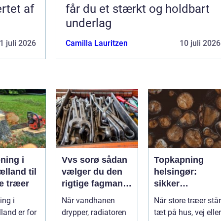
rtet af
får du et stærkt og holdbart
underlag
1 juli 2026
Camilla Lauritzen
10 juli 2026
ning i
Vvs sorø sådan
Topkapning
lland til
vælger du den
helsingør:
e træer
rigtige fagmand
sikker
til vand, varme
nedtagning af
ng i
Når vandhanen
Når store træer står
og energi
store og
land er for
drypper, radiatoren
tæt på hus, vej eller
besværlige