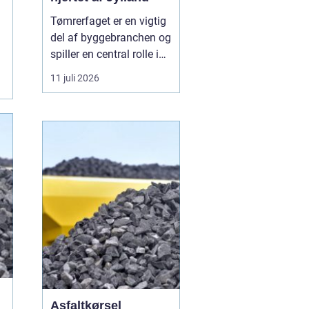
Tømrerfaget er en vigtig
del af byggebranchen og
spiller en central rolle i
både nybyggeri,
11 juli 2026
renovering og
vedligeholdelse af
boliger og
erhvervsejendomme. I
Aarhus er der stor
aktivitet inden for
byggeri, og derfor er der
løbende ...
Asfaltkørsel