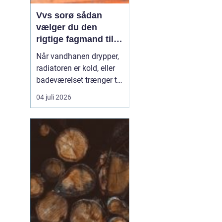
Vvs sorø sådan
vælger du den
rigtige fagmand til
vand, varme og
Når vandhanen drypper,
energi
radiatoren er kold, eller
badeværelset trænger til
en gennemgribende
04 juli 2026
renovering, kan det
hurtigt blive både dyrt og
bøvlet, hvis arbejdet ikke
bliver gjort rigtigt første
gang. Derfor giver det
god mening at bruge en
lokal, aut...