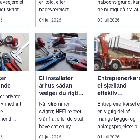
veejere et
er kold, eller
naboens grund, ka
træer
gt skridt,
badeværelset
de hurtigt gå fra at
...
trænger til en
være smukke til a...
26
04 juli 2026
03 juli 2026
gennemgribende
renoveri...
ker
El installatør
Entreprenørkør
inde
århus sådan
el sjælland
vælger du rigtigt
effektiv
første gang
transport til
rv med alt
Når strømmen
Entreprenørkørsel e
bygge- og
le
svigter, HPFI-relæet
en vigtig del af
anlægsopgaver
ner til
slår fra, eller du skal
mange bygge- og
se
have sat en ny
anlægsprojekter på
ationer. Når
varmepumpe op, er
Sjælland. Når jord
26
01 juli 2026
01 juli 2026