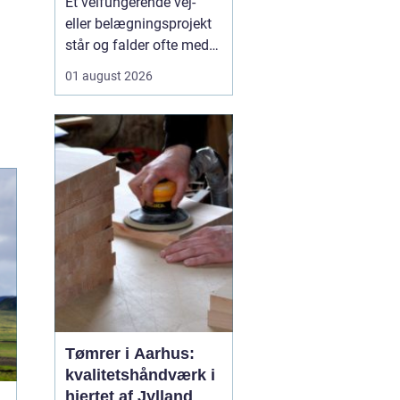
Et velfungerende vej-
samarbejdspartner
eller belægningsprojekt
står og falder ofte med
valget af asfaltfirma. I
01 august 2026
Storkøbenhavn er
kravene høje: Trafikken
er tæt, tidsplanerne
stramme, og pladsen på
byggepladserne er ofte
begrænset. Derfor har
entreprenører,
virksomhed...
Tømrer i Aarhus:
kvalitetshåndværk i
hjertet af Jylland