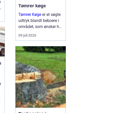
n
Tømrer køge
Tømrer Køge
er et søgte
udtryk blandt beboere i
området, som ønsker høj
kvalitet, troværdighed og
09 juli 2026
gennemført håndværk til
deres bygge og
renoveringsopgaver.
Mange husejere i køge
s
står med drømme om
nyt...
r