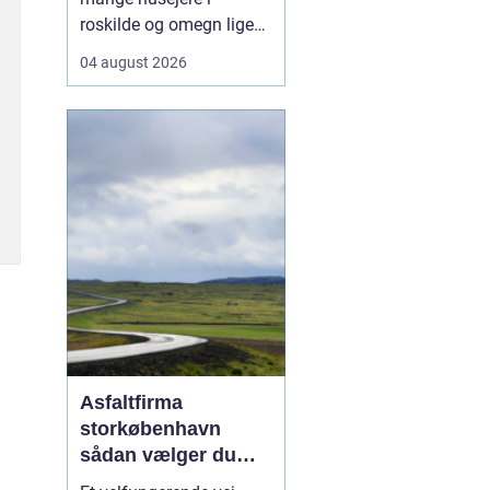
roskilde og omegn ligeså
meget en rådgiver som
04 august 2026
en håndværker, fordi
godt tømrerarbejde
handler om både
tryghed, kvalitet og en
løsning der holder i
mange år. Valg af tømrer
i roskilde Valg af tømrer i
roskild...
Asfaltfirma
storkøbenhavn
sådan vælger du
den rette