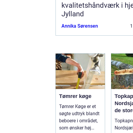
kvalitetshåndværk i hje
Jylland
Annika Sørensen
1
Tømrer køge
Topkap
Nordsjæ
Tømrer Køge er et
de stor
søgte udtryk blandt
beboere i området,
Topkapni
som ønsker høj
Nordsjæl