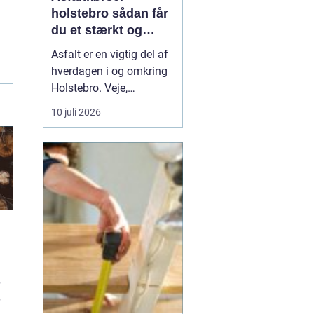
holstebro sådan får
du et stærkt og
holdbart underlag
Asfalt er en vigtig del af
hverdagen i og omkring
Holstebro. Veje,
indkørsler,
10 juli 2026
parkeringspladser og
industriarealer fungerer
kun optimalt, hvis
asfalten er lagt korrekt
og kørt ud på den rigtige
måde. Mange tænker
mest på selve asfalten,
men asfaltkø...