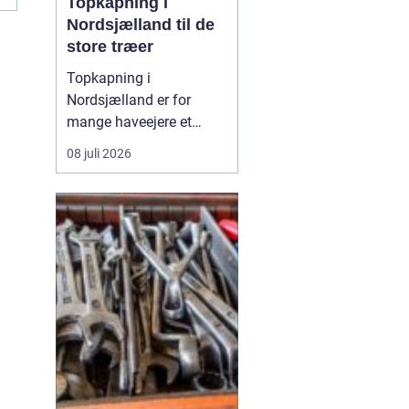
Topkapning i
Nordsjælland til de
store træer
Topkapning i
Nordsjælland er for
mange haveejere et
nødvendigt skridt, når
08 juli 2026
store træer skaber
skygge, utryghed eller
fare for skader på huse
og haver. Mange træer i
området er gamle, høje
og placeret ...