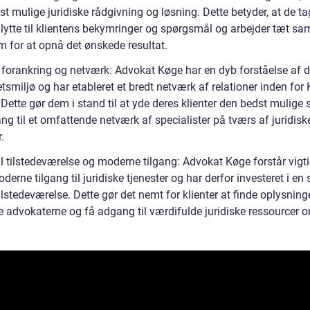
t mulige juridiske rådgivning og løsning. Dette betyder, at de ta
at lytte til klientens bekymringer og spørgsmål og arbejder tæt 
 for at opnå det ønskede resultat.
 forankring og netværk: Advokat Køge har en dyb forståelse af d
etsmiljø og har etableret et bredt netværk af relationer inden for
ette gør dem i stand til at yde deres klienter den bedst mulige 
g til et omfattende netværk af specialister på tværs af juridisk
.
al tilstedeværelse og moderne tilgang: Advokat Køge forstår vig
derne tilgang til juridiske tjenester og har derfor investeret i en
tilstedeværelse. Dette gør det nemt for klienter at finde oplysninge
 advokaterne og få adgang til værdifulde juridiske ressourcer on