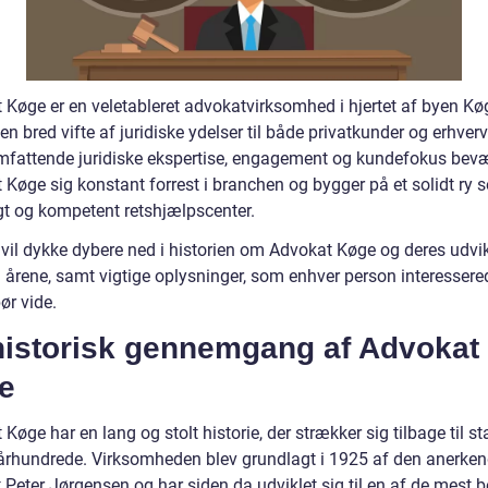
 Køge er en veletableret advokatvirksomhed i hjertet af byen Køg
 en bred vifte af juridiske ydelser til både privatkunder og erhver
mfattende juridiske ekspertise, engagement og kundefokus bev
 Køge sig konstant forrest i branchen og bygger på et solidt ry 
igt og kompetent retshjælpscenter.
n vil dykke dybere ned i historien om Advokat Køge og deres udvi
årene, samt vigtige oplysninger, som enhver person interessered
ør vide.
historisk gennemgang af Advokat
e
Køge har en lang og stolt historie, der strækker sig tilbage til st
 århundrede. Virksomheden blev grundlagt i 1925 af den anerken
 Peter Jørgensen og har siden da udviklet sig til en af de mest 