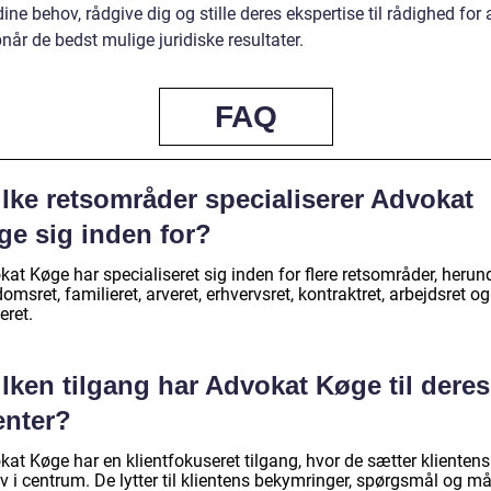
l dine behov, rådgive dig og stille deres ekspertise til rådighed for a
når de bedst mulige juridiske resultater.
FAQ
ilke retsområder specialiserer Advokat
ge sig inden for?
at Køge har specialiseret sig inden for flere retsområder, herun
omsret, familieret, arveret, erhvervsret, kontraktret, arbejdsret og
eret.
lken tilgang har Advokat Køge til deres
enter?
at Køge har en klientfokuseret tilgang, hvor de sætter klientens
 i centrum. De lytter til klientens bekymringer, spørgsmål og må