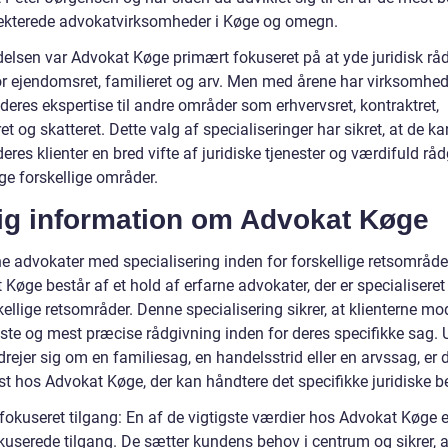
ekterede advokatvirksomheder i Køge og omegn.
delsen var Advokat Køge primært fokuseret på at yde juridisk rå
or ejendomsret, familieret og arv. Men med årene har virksomhe
deres ekspertise til andre områder som erhvervsret, kontraktret,
et og skatteret. Dette valg af specialiseringer har sikret, at de ka
deres klienter en bred vifte af juridiske tjenester og værdifuld rå
e forskellige områder.
tig information om Advokat Køge
ne advokater med specialisering inden for forskellige retsområde
Køge består af et hold af erfarne advokater, der er specialiseret
kellige retsområder. Denne specialisering sikrer, at klienterne m
ste og mest præcise rådgivning inden for deres specifikke sag. 
rejer sig om en familiesag, en handelsstrid eller en arvssag, er 
st hos Advokat Køge, der kan håndtere det specifikke juridiske b
fokuseret tilgang: En af de vigtigste værdier hos Advokat Køge e
kuserede tilgang. De sætter kundens behov i centrum og sikrer, a