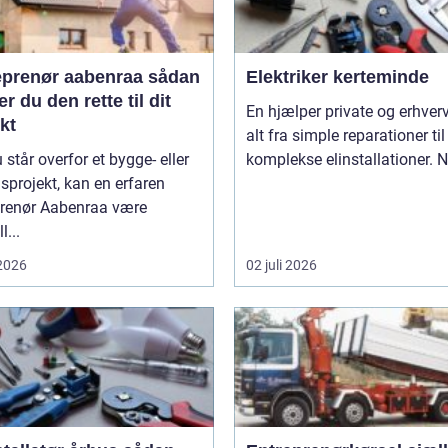
prenør aabenraa sådan
Elektriker kerteminde
r du den rette til dit
En hjælper private og erhverv med
kt
alt fra simple reparationer til
 står overfor et bygge- eller
komplekse elinstallationer. Nå
projekt, kan en erfaren
prenør Aabenraa være
l...
 2026
02 juli 2026