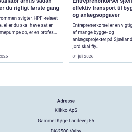
tallatør århus sådan
Entreprenørkørsel sjæl
r du rigtigt første gang
effektiv transport til by
og anlægsopgaver
rømmen svigter, HPFI-relæet
ra, eller du skal have sat en
Entreprenørkørsel er en vigti
mepumpe op, er en profes...
af mange bygge- og
anlægsprojekter på Sjælland
jord skal fly...
 2026
01 juli 2026
Adresse