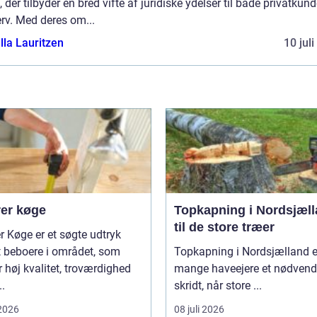
 der tilbyder en bred vifte af juridiske ydelser til både privatkun
rv. Med deres om...
lla Lauritzen
10 jul
er køge
Topkapning i Nordsjæl
til de store træer
 Køge er et søgte udtryk
t beboere i området, som
Topkapning i Nordsjælland e
 høj kvalitet, troværdighed
mange haveejere et nødvend
..
skridt, når store ...
 2026
08 juli 2026