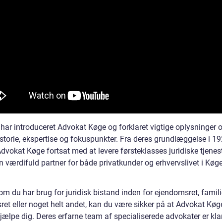
n har introduceret Advokat Køge og forklaret vigtige oplysninger
storie, ekspertise og fokuspunkter. Fra deres grundlæggelse i 192
dvokat Køge fortsat med at levere førsteklasses juridiske tjenest
n værdifuld partner for både privatkunder og erhvervslivet i Køg
m du har brug for juridisk bistand inden for ejendomsret, famili
ret eller noget helt andet, kan du være sikker på at Advokat Køge
ælpe dig. Deres erfarne team af specialiserede advokater er klar 