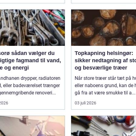
n vælger du
Topkapning helsingør:
igtige fagmand til vand,
sikker nedtagning af st
e og energi
og besværlige træer
andhanen drypper, radiatoren
Når store træer står tæt på h
d, eller badeværelset trænger
eller naboens grund, kan de h
 gennemgribende renoveri...
gå fra at være smukke til a...
 2026
03 juli 2026