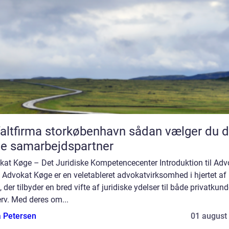
tfirma storkøbenhavn sådan vælger du den
te samarbejdspartner
kat Køge – Det Juridiske Kompetencecenter Introduktion til Adv
Advokat Køge er en veletableret advokatvirksomhed i hjertet af
 der tilbyder en bred vifte af juridiske ydelser til både privatkun
rv. Med deres om...
a Petersen
01 august