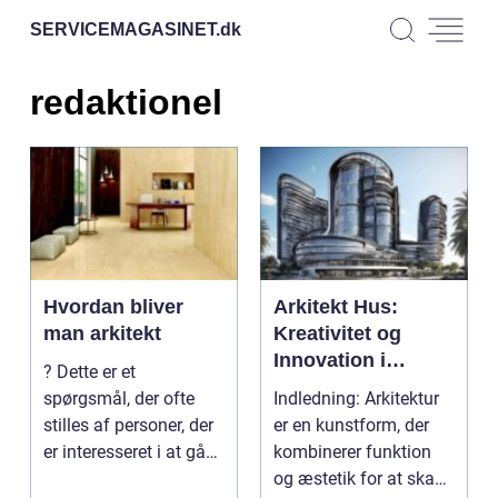
SERVICEMAGASINET.
dk
redaktionel
Hvordan bliver
Arkitekt Hus:
man arkitekt
Kreativitet og
Innovation i
? Dette er et
Byggeriet
spørgsmål, der ofte
Indledning: Arkitektur
stilles af personer, der
er en kunstform, der
er interesseret i at gå
kombinerer funktion
denne karrierevej...
og æstetik for at skabe