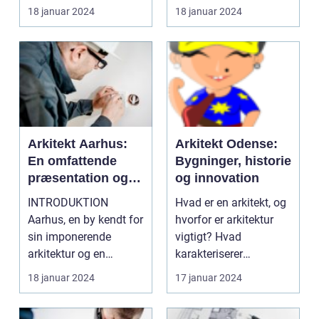
smukke og fu...
18 januar 2024
18 januar 2024
Arkitekt Aarhus:
Arkitekt Odense:
En omfattende
Bygninger, historie
præsentation og
og innovation
historisk
INTRODUKTION
Hvad er en arkitekt, og
gennemgang
Aarhus, en by kendt for
hvorfor er arkitektur
sin imponerende
vigtigt? Hvad
arkitektur og en
karakteriserer
blomstrende kultur, har
arkitekturen i Odense,
18 januar 2024
17 januar 2024
i årti...
og...