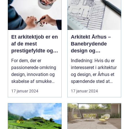
Et arkitektjob er en
Arkitekt Århus –
af de mest
Banebrydende
prestigefyldte og
design og
kreative karrierer i
historisk udvikling
For dem, der er
Indledning: Hvis du er
dag
passionerede omkring
interesseret i arkitektur
design, innovation og
og design, er Århus et
skabelse af smukke
spændende sted at
strukturer, kan dette ...
udforske. ...
17 januar 2024
17 januar 2024