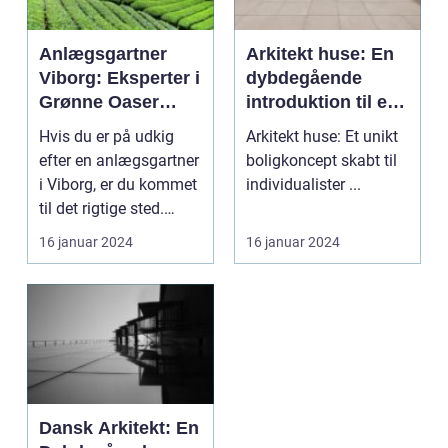
Anlægsgartner
Arkitekt huse: En
Viborg: Eksperter i
dybdegående
Grønne Oaser
introduktion til et
[INDSÆT VIDEO
revolutionerende
Hvis du er på udkig
Arkitekt huse: Et unikt
HER]
boligkoncept
efter en anlægsgartner
boligkoncept skabt til
i Viborg, er du kommet
individualister ...
til det rigtige sted.
Denne artike...
16 januar 2024
16 januar 2024
Dansk Arkitekt: En