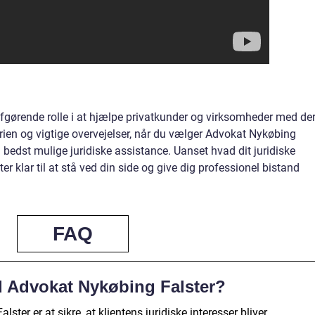
afgørende rolle i at hjælpe privatkunder og virksomheder med de
torien og vigtige overvejelser, når du vælger Advokat Nykøbing
en bedst mulige juridiske assistance. Uanset hvad dit juridiske
r klar til at stå ved din side og give dig professionel bistand
FAQ
d Advokat Nykøbing Falster?
er er at sikre, at klientens juridiske interesser bliver