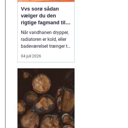
Vvs sorø sådan
vælger du den
rigtige fagmand til
vand, varme og
Når vandhanen drypper,
energi
radiatoren er kold, eller
badeværelset trænger til
en gennemgribende
04 juli 2026
renovering, kan det
hurtigt blive både dyrt og
bøvlet, hvis arbejdet ikke
bliver gjort rigtigt første
gang. Derfor giver det
god mening at bruge en
lokal, aut...