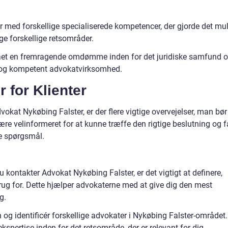
r med forskellige specialiserede kompetencer, der gjorde det mul
ge forskellige retsområder.
ået en fremragende omdømme inden for det juridiske samfund 
g og kompetent advokatvirksomhed.
r for Klienter
okat Nykøbing Falster, er der flere vigtige overvejelser, man bør
være velinformeret for at kunne træffe den rigtige beslutning og f
ke spørgsmål.
du kontakter Advokat Nykøbing Falster, er det vigtigt at definere,
brug for. Dette hjælper advokaterne med at give dig den mest
g.
 og identificér forskellige advokater i Nykøbing Falster-området.
pertise inden for det retsområde, der er relevant for dig.