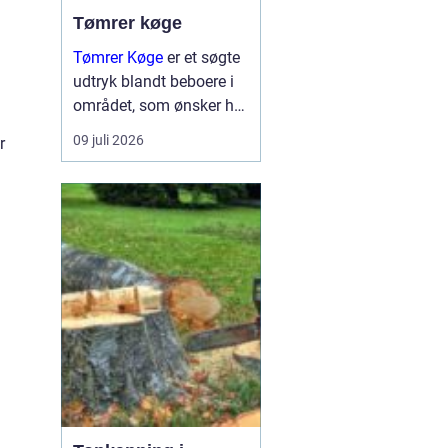
Tømrer køge
Tømrer Køge
er et søgte
udtryk blandt beboere i
området, som ønsker høj
kvalitet, troværdighed og
09 juli 2026
r
gennemført håndværk til
deres bygge og
renoveringsopgaver.
Mange husejere i køge
står med drømme om
nyt...