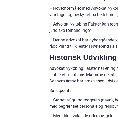
– Hovedformålet med Advokat Nykøbing 
varetaget og beskyttet på bedst mulig
– Advokat Nykøbing Falster kan repr
juridiske forhandlinger.
– Denne advokat har dybdegående vide
rådgivning til klienter i Nykøbing Fal
Historisk Udvikling
Advokat Nykøbing Falster har en rig 
etableret for at imødekomme det stig
Gennem årene har praksissen udviklet
Bulletpoints:
– Startet af grundlæggeren (navn), b
med begrænset personale og ressour
– Med tiden voksede efterspørgslen ef