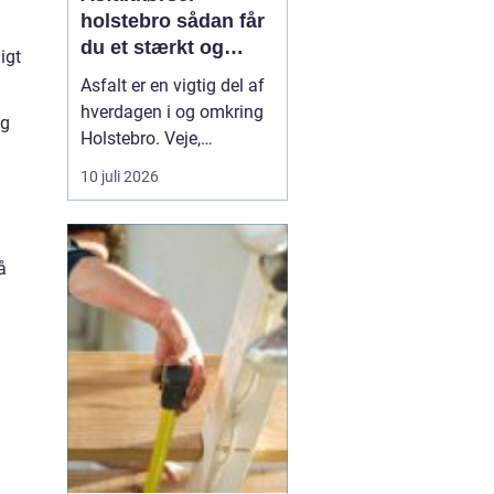
holstebro sådan får
du et stærkt og
igt
holdbart underlag
Asfalt er en vigtig del af
hverdagen i og omkring
og
Holstebro. Veje,
indkørsler,
10 juli 2026
parkeringspladser og
industriarealer fungerer
kun optimalt, hvis
å
asfalten er lagt korrekt
og kørt ud på den rigtige
måde. Mange tænker
mest på selve asfalten,
men asfaltkø...