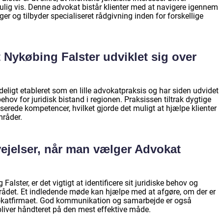
ulig vis. Denne advokat bistår klienter med at navigere igennem
er og tilbyder specialiseret rådgivning inden for forskellige
Nykøbing Falster udviklet sig over
eligt etableret som en lille advokatpraksis og har siden udvidet
ov for juridisk bistand i regionen. Praksissen tiltrak dygtige
serede kompetencer, hvilket gjorde det muligt at hjælpe klienter
mråder.
vejelser, når man vælger Advokat
ster, er det vigtigt at identificere sit juridiske behov og
området. Et indledende møde kan hjælpe med at afgøre, om der er
okatfirmaet. God kommunikation og samarbejde er også
g bliver håndteret på den mest effektive måde.