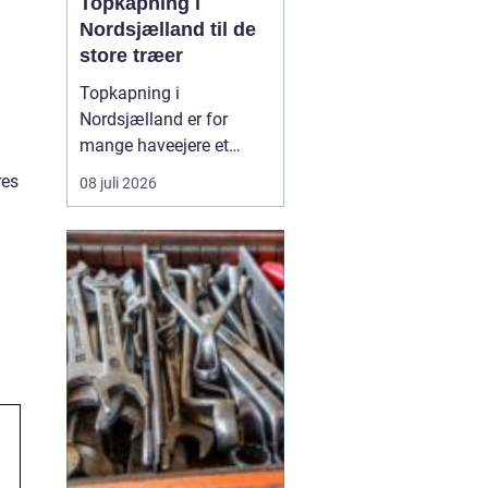
Topkapning i
Nordsjælland til de
store træer
Topkapning i
Nordsjælland er for
mange haveejere et
nødvendigt skridt, når
res
08 juli 2026
store træer skaber
skygge, utryghed eller
fare for skader på huse
og haver. Mange træer i
området er gamle, høje
og placeret ...