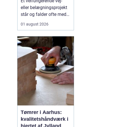
Et velfungerende vej-
samarbejdspartner
eller belægningsprojekt
står og falder ofte med
valget af asfaltfirma. I
01 august 2026
Storkøbenhavn er
kravene høje: Trafikken
er tæt, tidsplanerne
stramme, og pladsen på
byggepladserne er ofte
begrænset. Derfor har
entreprenører,
virksomhed...
Tømrer i Aarhus:
kvalitetshåndværk i
hjertet af Jylland