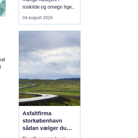
roskilde og omegn ligeså
meget en rådgiver som
04 august 2026
en håndværker, fordi
godt tømrerarbejde
handler om både
tryghed, kvalitet og en
løsning der holder i
mange år. Valg af tømrer
kel
i roskilde Valg af tømrer i
l
roskild...
Asfaltfirma
storkøbenhavn
sådan vælger du
den rette