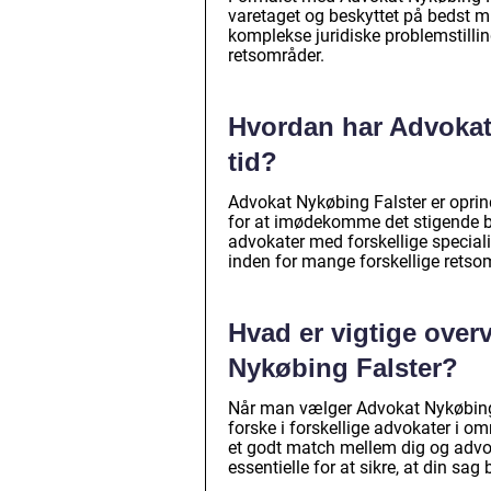
varetaget og beskyttet på bedst m
komplekse juridiske problemstilling
retsområder.
Hvordan har Advokat 
tid?
Advokat Nykøbing Falster er oprind
for at imødekomme det stigende beh
advokater med forskellige speciali
inden for mange forskellige retso
Hvad er vigtige over
Nykøbing Falster?
Når man vælger Advokat Nykøbing Fal
forske i forskellige advokater i 
et godt match mellem dig og adv
essentielle for at sikre, at din sa