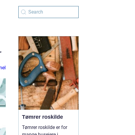
r
nel
Tømrer roskilde
Tømrer roskilde er for
mange husejere i