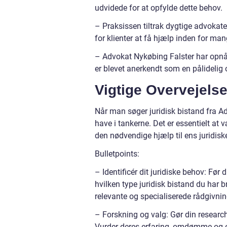
udvidede for at opfylde dette behov.
– Praksissen tiltrak dygtige advokate
for klienter at få hjælp inden for man
– Advokat Nykøbing Falster har opn
er blevet anerkendt som en pålideli
Vigtige Overvejelse
Når man søger juridisk bistand fra Adv
have i tankerne. Det er essentielt at 
den nødvendige hjælp til ens juridis
Bulletpoints:
– Identificér dit juridiske behov: Før 
hvilken type juridisk bistand du har 
relevante og specialiserede rådgivnin
– Forskning og valg: Gør din research
Vurder deres erfaring, omdømme og eks