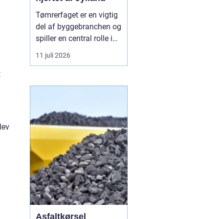
Tømrerfaget er en vigtig
del af byggebranchen og
spiller en central rolle i
både nybyggeri,
11 juli 2026
renovering og
vedligeholdelse af
t
boliger og
erhvervsejendomme. I
Aarhus er der stor
aktivitet inden for
lev
byggeri, og derfor er der
løbende ...
Asfaltkørsel