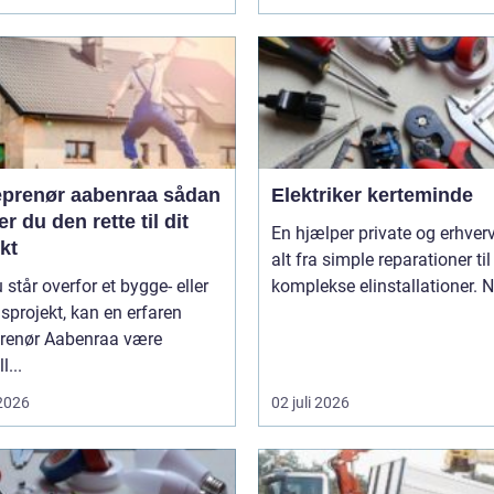
prenør aabenraa sådan
Elektriker kerteminde
r du den rette til dit
En hjælper private og erhverv med
kt
alt fra simple reparationer til
 står overfor et bygge- eller
komplekse elinstallationer. Nå
projekt, kan en erfaren
prenør Aabenraa være
l...
 2026
02 juli 2026