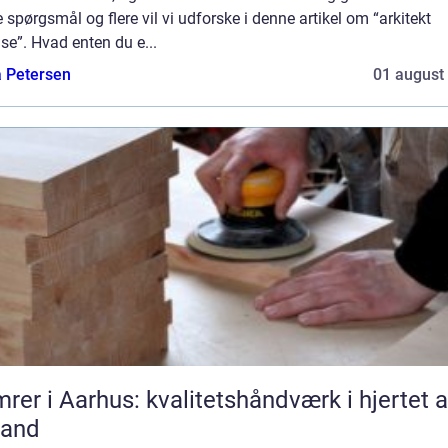
 spørgsmål og flere vil vi udforske i denne artikel om “arkitekt
e”. Hvad enten du e...
a Petersen
01 august
rer i Aarhus: kvalitetshåndværk i hjertet a
land