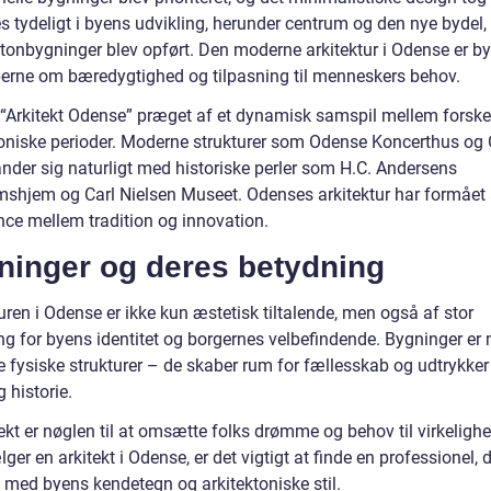
s tydeligt i byens udvikling, herunder centrum og den nye bydel,
etonbygninger blev opført. Den moderne arkitektur i Odense er b
perne om bæredygtighed og tilpasning til menneskers behov.
r “Arkitekt Odense” præget af et dynamisk samspil mellem forske
toniske perioder. Moderne strukturer som Odense Koncerthus og
nder sig naturligt med historiske perler som H.C. Andersens
shjem og Carl Nielsen Museet. Odenses arkitektur har formået 
nce mellem tradition og innovation.
ninger og deres betydning
uren i Odense er ikke kun æstetisk tiltalende, men også af stor
ng for byens identitet og borgernes velbefindende. Bygninger er
e fysiske strukturer – de skaber rum for fællesskab og udtrykke
g historie.
ekt er nøglen til at omsætte folks drømme og behov til virkeligh
er en arkitekt i Odense, er det vigtigt at finde en professionel, d
g med byens kendetegn og arkitektoniske stil.