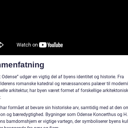
menfatning
t Odense” udgør en vigtig del af byens identitet og historie. Fra
lderens romanske katedral og renæssancens palæer til moder
elle arkitektur, har byen været formet af forskellige arkitektonis
.
har formået at bevare sin historiske arv, samtidig med at den 
ion og bæredygtighed. Bygninger som Odense Koncerthus og H.
ns barndomshjem er vigtige vartegn, der symboliserer byens kul