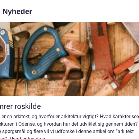
e Nyheder
rer roskilde
er en arkitekt, og hvorfor er arkitektur vigtigt? Hvad karakteriser
ekturen i Odense, og hvordan har det udviklet sig gennem tiden?
 spørgsmål og flere vil vi udforske i denne artikel om “arkitekt
e”. Hvad enten du e...