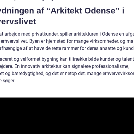
dningen af “Arkitekt Odense” i
ervslivet
at arbejde med privatkunder, spiller arkitekturen i Odense en af
or erhvervslivet. Byen er hjemsted for mange virksomheder, og m
afhængige af at have de rette rammer for deres ansatte og kund
laceret og velformet bygning kan tiltrække både kunder og talen
jdere. En innovativ arkitektur kan signalere professionalisme,
itet og bæredygtighed, og det er netop det, mange erhvervsvirks
e søger.