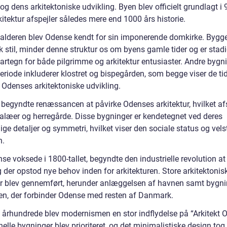
 og dens arkitektoniske udvikling. Byen blev officielt grundlagt i 
itektur afspejler således mere end 1000 års historie.
lalderen blev Odense kendt for sin imponerende domkirke. Bygge
 stil, minder denne struktur os om byens gamle tider og er stadi
vartegn for både pilgrimme og arkitektur entusiaster. Andre bygni
riode inkluderer klostret og bispegården, som begge viser de tid
 Odenses arkitektoniske udvikling.
 begyndte renæssancen at påvirke Odenses arkitektur, hvilket afs
alæer og herregårde. Disse bygninger er kendetegnet ved deres
ge detaljer og symmetri, hvilket viser den sociale status og vels
n.
e voksede i 1800-tallet, begyndte den industrielle revolution at
 der opstod nye behov inden for arkitekturen. Store arkitektonis
er blev gennemført, herunder anlæggelsen af havnen samt bygn
en, der forbinder Odense med resten af Danmark.
0. århundrede blev modernismen en stor indflydelse på “Arkitekt 
elle bygninger blev prioriteret, og det minimalistiske design tog 