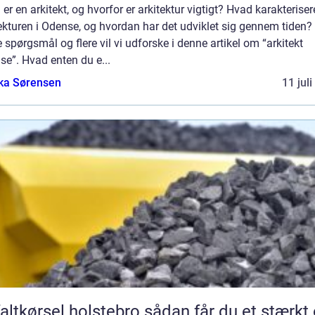
er en arkitekt, og hvorfor er arkitektur vigtigt? Hvad karakteriser
ekturen i Odense, og hvordan har det udviklet sig gennem tiden?
 spørgsmål og flere vil vi udforske i denne artikel om “arkitekt
e”. Hvad enten du e...
ka Sørensen
11 jul
ørsel holstebro sådan får du et stærkt og