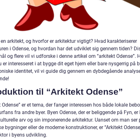
en arkitekt, og hvorfor er arkitektur vigtigt? Hvad karakteriserer
turen i Odense, og hvordan har det udviklet sig gennem tiden? Di
l og flere vil vi udforske i denne artikel om “arkitekt Odense”.
 er interesseret i at bygge dit eget hjem eller bare nysgerrig på 
toniske identitet, vil vi guide dig gennem en dybdegående analys
nde!
oduktion til “Arkitekt Odense”
kt Odense” er et tema, der fanger interessen hos både lokale beb
urfans fra andre byer. Byen Odense, der er beliggende på Fyn, er
kulturelle arv og sin imponerende arkitektur. Uanset om man ser 
ke bygninger eller de moderne konstruktioner, er “Arkitekt Odens
tor i byens udvikling.