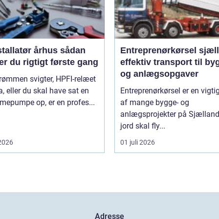
tallatør århus sådan
Entreprenørkørsel sjæl
r du rigtigt første gang
effektiv transport til by
og anlægsopgaver
rømmen svigter, HPFI-relæet
ra, eller du skal have sat en
Entreprenørkørsel er en vigti
mepumpe op, er en profes...
af mange bygge- og
anlægsprojekter på Sjælland
jord skal fly...
 2026
01 juli 2026
Adresse