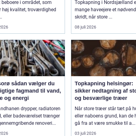
t beboere i området, som
Topkapning i Nordsjælland e
 høj kvalitet, troværdighed
mange haveejere et nødvend
..
skridt, når store ...
 2026
08 juli 2026
n vælger du
Topkapning helsingør:
igtige fagmand til vand,
sikker nedtagning af st
e og energi
og besværlige træer
andhanen drypper, radiatoren
Når store træer står tæt på h
d, eller badeværelset trænger
eller naboens grund, kan de h
 gennemgribende renoveri...
gå fra at være smukke til a...
 2026
03 juli 2026