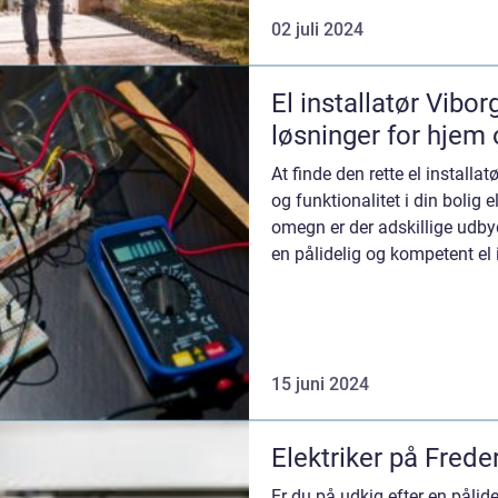
02 juli 2024
El installatør Vibor
løsninger for hjem 
At finde den rette el installat
og funktionalitet i din bolig 
omegn er der adskillige udbyd
en pålidelig og kompetent el i
15 juni 2024
Elektriker på Frede
Er du på udkig efter en pålid