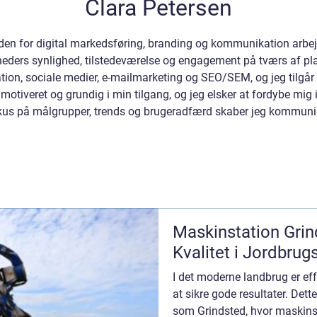
Clara Petersen
en for digital markedsføring, branding og kommunikation arbejde
mheders synlighed, tilstedeværelse og engagement på tværs af pl
on, sociale medier, e-mailmarketing og SEO/SEM, og jeg tilgår 
motiveret og grundig i min tilgang, og jeg elsker at fordybe mig i
fokus på målgrupper, trends og brugeradfærd skaber jeg kommunik
Maskinstation Grind
Kvalitet i Jordbrug
I det moderne landbrug er eff
at sikre gode resultater. Det
som Grindsted, hvor maskinsta