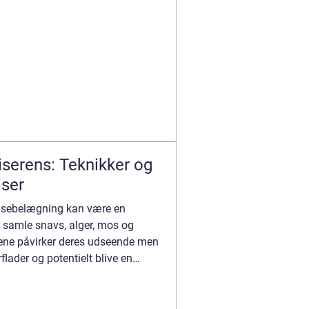
liserens: Teknikker og
iser
flisebelægning kan være en
er samle snavs, alger, mos og
lene påvirker deres udseende men
lader og potentielt blive en