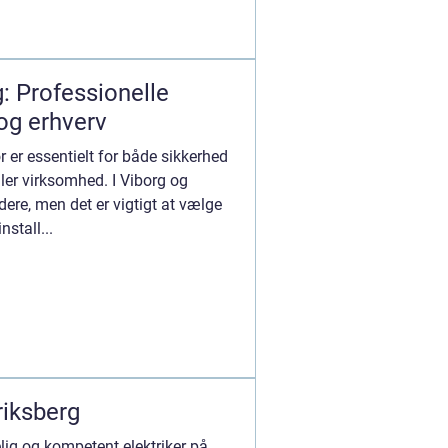
g: Professionelle
og erhverv
ør er essentielt for både sikkerhed
eller virksomhed. I Viborg og
ere, men det er vigtigt at vælge
nstall...
riksberg
elig og kompetent elektriker på