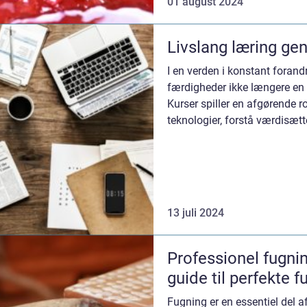
01 august 2024
Livslang læring ge
I en verden i konstant forandr
færdigheder ikke længere en
Kurser spiller en afgørende rol
teknologier, forstå værdisætt
stimulere personlig v...
13 juli 2024
Professionel fugnin
guide til perfekte f
Fugning er en essentiel del a