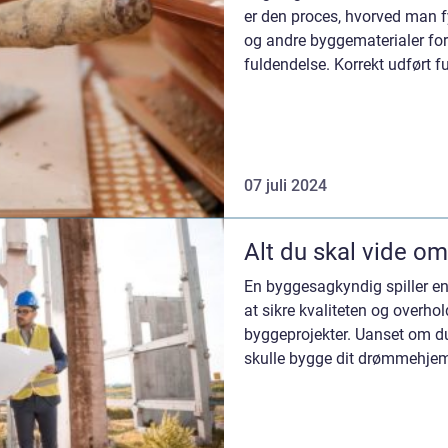
er den proces, hvorved man fy
og andre byggematerialer for
fuldendelse. Korrekt udført 
forlænger ...
07 juli 2024
Alt du skal vide o
En byggesagkyndig spiller en 
at sikre kvaliteten og overho
byggeprojekter. Uanset om du
skulle bygge dit drømmehjem,