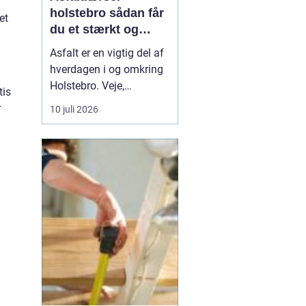
holstebro sådan får
et
du et stærkt og
holdbart underlag
Asfalt er en vigtig del af
hverdagen i og omkring
Holstebro. Veje,
tis
indkørsler,
r
10 juli 2026
parkeringspladser og
industriarealer fungerer
kun optimalt, hvis
asfalten er lagt korrekt
og kørt ud på den rigtige
måde. Mange tænker
mest på selve asfalten,
men asfaltkø...