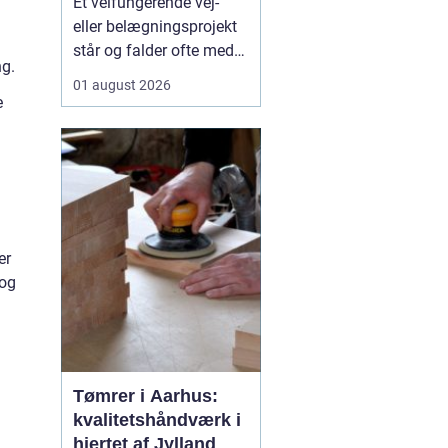
Et velfungerende vej-
samarbejdspartner
eller belægningsprojekt
står og falder ofte med
ng.
valget af asfaltfirma. I
01 august 2026
Storkøbenhavn er
e
kravene høje: Trafikken
er tæt, tidsplanerne
stramme, og pladsen på
byggepladserne er ofte
begrænset. Derfor har
entreprenører,
er
virksomhed...
 og
Tømrer i Aarhus:
kvalitetshåndværk i
hjertet af Jylland