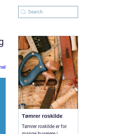
g
nel
Tømrer roskilde
Tømrer roskilde er for
mange husejere i