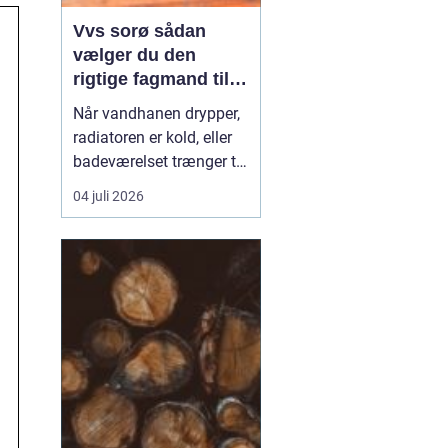
Vvs sorø sådan
vælger du den
rigtige fagmand til
vand, varme og
Når vandhanen drypper,
energi
radiatoren er kold, eller
badeværelset trænger til
en gennemgribende
04 juli 2026
renovering, kan det
hurtigt blive både dyrt og
bøvlet, hvis arbejdet ikke
bliver gjort rigtigt første
gang. Derfor giver det
god mening at bruge en
lokal, aut...