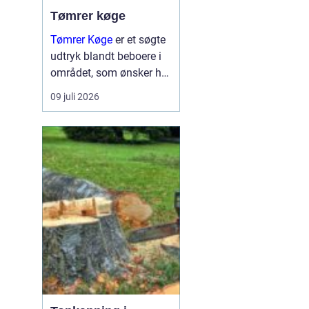
Tømrer køge
Tømrer Køge
er et søgte
udtryk blandt beboere i
området, som ønsker høj
kvalitet, troværdighed og
09 juli 2026
gennemført håndværk til
deres bygge og
renoveringsopgaver.
Mange husejere i køge
står med drømme om
nyt...