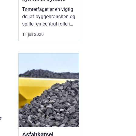
Tømrerfaget er en vigtig
del af byggebranchen og
spiller en central rolle i
både nybyggeri,
11 juli 2026
renovering og
vedligeholdelse af
boliger og
erhvervsejendomme. I
Aarhus er der stor
aktivitet inden for
byggeri, og derfor er der
løbende ...
t
Asfaltkørsel