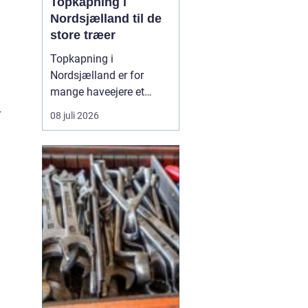
Topkapning i
Nordsjælland til de
store træer
Topkapning i
Nordsjælland er for
mange haveejere et
nødvendigt skridt, når
r
08 juli 2026
store træer skaber
skygge, utryghed eller
fare for skader på huse
og haver. Mange træer i
området er gamle, høje
og placeret ...