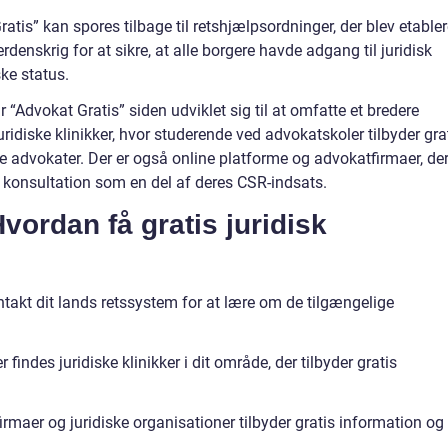
tis” kan spores tilbage til retshjælpsordninger, der blev etabler
denskrig for at sikre, at alle borgere havde adgang til juridisk
ke status.
 “Advokat Gratis” siden udviklet sig til at omfatte et bredere
uridiske klinikker, hvor studerende ved advokatskoler tilbyder gra
e advokater. Der er også online platforme og advokatfirmaer, de
og konsultation som en del af deres CSR-indsats.
vordan få gratis juridisk
takt dit lands retssystem for at lære om de tilgængelige
findes juridiske klinikker i dit område, der tilbyder gratis
maer og juridiske organisationer tilbyder gratis information og