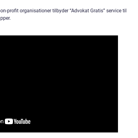
-profit organisationer tilbyder “Advokat Gratis” service til
pper.