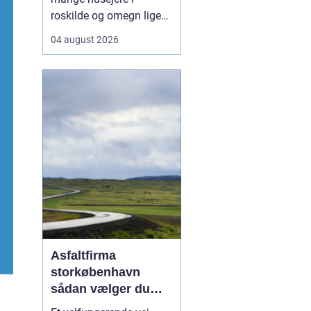
roskilde og omegn ligeså
meget en rådgiver som
04 august 2026
en håndværker, fordi
godt tømrerarbejde
handler om både
tryghed, kvalitet og en
løsning der holder i
mange år. Valg af tømrer
i roskilde Valg af tømrer i
roskild...
Asfaltfirma
storkøbenhavn
sådan vælger du
den rette