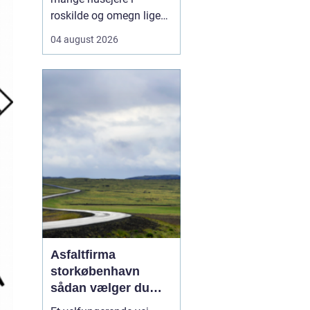
roskilde og omegn ligeså
meget en rådgiver som
04 august 2026
en håndværker, fordi
godt tømrerarbejde
handler om både
tryghed, kvalitet og en
løsning der holder i
mange år. Valg af tømrer
i roskilde Valg af tømrer i
roskild...
Asfaltfirma
storkøbenhavn
sådan vælger du
den rette