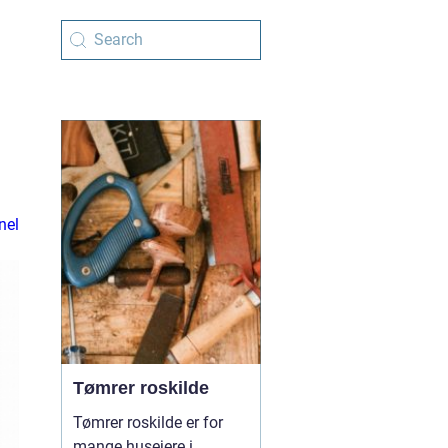
nel
Tømrer roskilde
Tømrer roskilde er for
mange husejere i