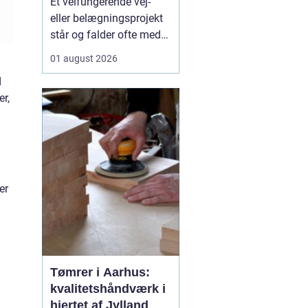
Et velfungerende vej-
samarbejdspartner
eller belægningsprojekt
står og falder ofte med
valget af asfaltfirma. I
01 august 2026
Storkøbenhavn er
d
kravene høje: Trafikken
r,
er tæt, tidsplanerne
stramme, og pladsen på
byggepladserne er ofte
begrænset. Derfor har
entreprenører,
virksomhed...
er
Tømrer i Aarhus:
kvalitetshåndværk i
hjertet af Jylland