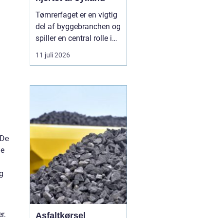
Tømrerfaget er en vigtig
del af byggebranchen og
spiller en central rolle i
både nybyggeri,
11 juli 2026
renovering og
vedligeholdelse af
boliger og
erhvervsejendomme. I
Aarhus er der stor
aktivitet inden for
byggeri, og derfor er der
 De
løbende ...
de
g
r.
Asfaltkørsel