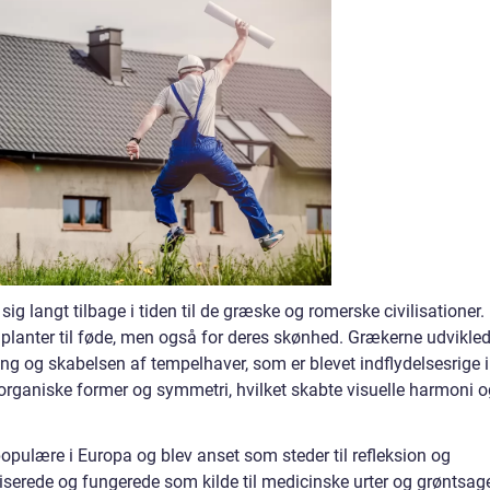
ig langt tilbage i tiden til de græske og romerske civilisationer.
 planter til føde, men også for deres skønhed. Grækerne udvikle
ng og skabelsen af tempelhaver, som er blevet indflydelsesrige i
organiske former og symmetri, hvilket skabte visuelle harmoni o
opulære i Europa og blev anset som steder til refleksion og
iserede og fungerede som kilde til medicinske urter og grøntsage