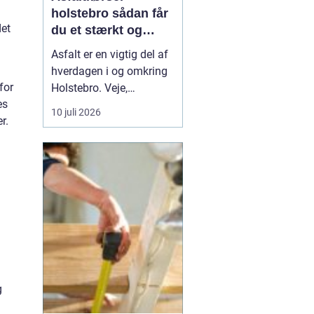
holstebro sådan får
det
du et stærkt og
holdbart underlag
Asfalt er en vigtig del af
hverdagen i og omkring
for
Holstebro. Veje,
es
indkørsler,
10 juli 2026
r.
parkeringspladser og
industriarealer fungerer
kun optimalt, hvis
asfalten er lagt korrekt
og kørt ud på den rigtige
måde. Mange tænker
mest på selve asfalten,
men asfaltkø...
g