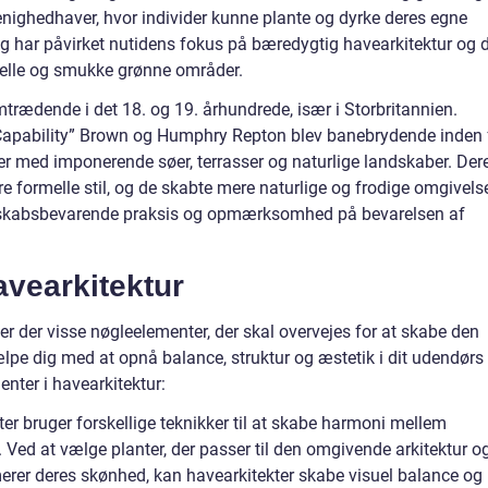
ighedhaver, hvor individer kunne plante og dyrke deres egne
og har påvirket nutidens fokus på bæredygtig havearkitektur og 
elle og smukke grønne områder.
trædende i det 18. og 19. århundrede, især i Storbritannien.
Capability” Brown og Humphry Repton blev banebrydende inden 
er med imponerende søer, terrasser og naturlige landskaber. Der
re formelle stil, og de skabte mere naturlige og frodige omgivelse
andskabsbevarende praksis og opmærksomhed på bevarelsen af
avearkitektur
er der visse nøgleelementer, der skal overvejes for at skabe den
ælpe dig med at opnå balance, struktur og æstetik i dit udendørs
enter i havearkitektur:
ter bruger forskellige teknikker til at skabe harmoni mellem
r. Ved at vælge planter, der passer til den omgivende arkitektur o
rer deres skønhed, kan havearkitekter skabe visuel balance og