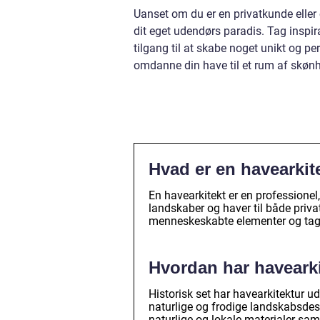
Uanset om du er en privatkunde eller
dit eget udendørs paradis. Tag inspir
tilgang til at skabe noget unikt og pe
omdanne din have til et rum af skønhe
Hvad er en havearkit
En havearkitekt er en professionel
landskaber og haver til både pri
menneskeskabte elementer og tager
Hvordan har havearkit
Historisk set har havearkitektur u
naturlige og frodige landskabsdes
naturlige og lokale materialer sam