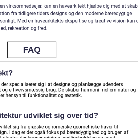
 en virksomhedsejer, kan en havearkitekt hjælpe dig med at skab
ation fra tidligere tiders designs og den moderne bæredygtige
rsonligt. Med en havearkitekts ekspertise og kreative vision kan 
d, rekreation og fred.
FAQ
ekt?
, der specialiserer sig i at designe og planlægge udendørs
vat og erhvervsmæssig brug. De skaber harmoni mellem natur og
 hensyn til funktionalitet og æstetik.
ektur udviklet sig over tid?
dviklet sig fra græske og romerske geometriske haver til
ign. I dag er der også fokus på bæredygtighed og brugen af
t planter, der kræver minimal vedligeholdelse og vand.