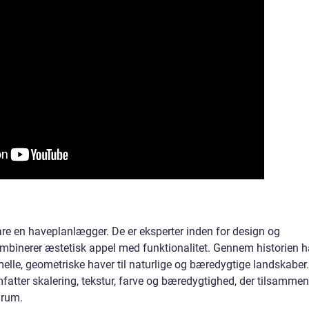
re en haveplanlægger. De er eksperter inden for design og
mbinerer æstetisk appel med funktionalitet. Gennem historien h
rmelle, geometriske haver til naturlige og bæredygtige landskaber.
fatter skalering, tekstur, farve og bæredygtighed, der tilsammen
nrum.