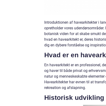
Introduktionen af havearkitekter i l
opretholder vores udendørsområder. D
botanisk viden for at skabe smukt des
hvad en havearkitekt er, deres histor
dig en dybere forståelse og inspirati
Hvad er en haveark
En havearkitekt er en professionel, d
og haver til både privat og erhverv
natur og menneskeskabte elementer og
Havearkitekter har evnen til at transf
rekreation og afslapning.
Historisk udvikling