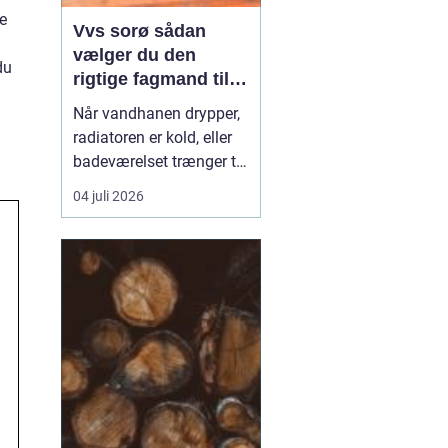
e
Vvs sorø sådan
vælger du den
du
rigtige fagmand til
vand, varme og
Når vandhanen drypper,
energi
radiatoren er kold, eller
badeværelset trænger til
en gennemgribende
04 juli 2026
renovering, kan det
hurtigt blive både dyrt og
bøvlet, hvis arbejdet ikke
bliver gjort rigtigt første
gang. Derfor giver det
god mening at bruge en
lokal, aut...