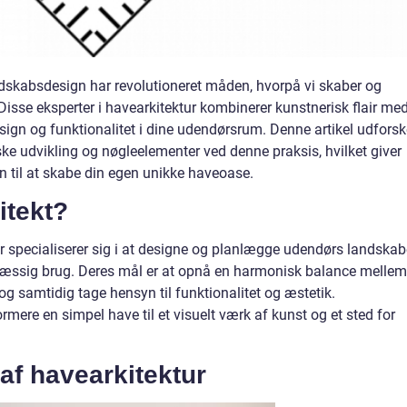
andskabsdesign har revolutioneret måden, hvorpå vi skaber og
isse eksperter i havearkitektur kombinerer kunstnerisk flair me
ign og funktionalitet i dine udendørsrum. Denne artikel udforske
iske udvikling og nøgleelementer ved denne praksis, hvilket giver
on til at skabe din egen unikke haveoase.
itekt?
er specialiserer sig i at designe og planlægge udendørs landskab
smæssig brug. Deres mål er at opnå en harmonisk balance mellem
 samtidig tage hensyn til funktionalitet og æstetik.
ormere en simpel have til et visuelt værk af kunst og et sted for
 af havearkitektur