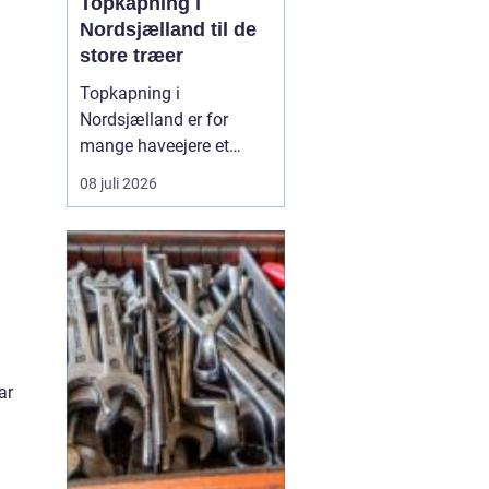
Topkapning i
Nordsjælland til de
store træer
Topkapning i
Nordsjælland er for
mange haveejere et
nødvendigt skridt, når
08 juli 2026
store træer skaber
skygge, utryghed eller
fare for skader på huse
og haver. Mange træer i
området er gamle, høje
og placeret ...
ar