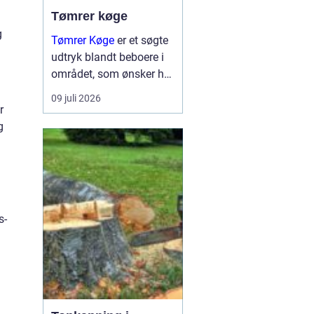
Tømrer køge
g
Tømrer Køge
er et søgte
udtryk blandt beboere i
området, som ønsker høj
kvalitet, troværdighed og
09 juli 2026
gennemført håndværk til
r
deres bygge og
g
renoveringsopgaver.
Mange husejere i køge
står med drømme om
nyt...
s-