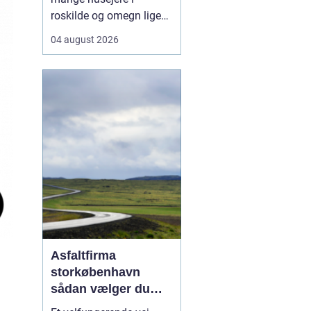
roskilde og omegn ligeså
meget en rådgiver som
04 august 2026
en håndværker, fordi
godt tømrerarbejde
handler om både
tryghed, kvalitet og en
løsning der holder i
mange år. Valg af tømrer
i roskilde Valg af tømrer i
roskild...
Asfaltfirma
storkøbenhavn
sådan vælger du
den rette