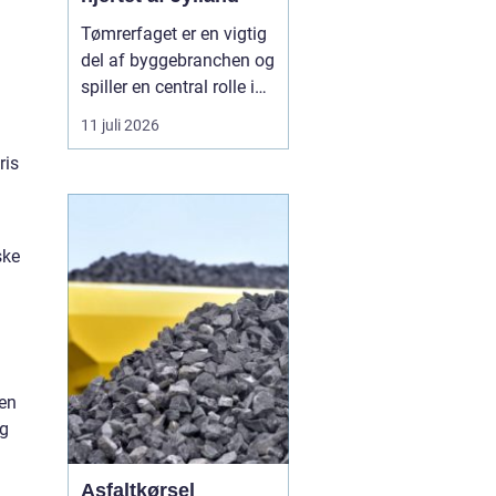
Tømrerfaget er en vigtig
del af byggebranchen og
spiller en central rolle i
både nybyggeri,
11 juli 2026
renovering og
ris
vedligeholdelse af
boliger og
erhvervsejendomme. I
Aarhus er der stor
ske
aktivitet inden for
byggeri, og derfor er der
løbende ...
den
og
Asfaltkørsel