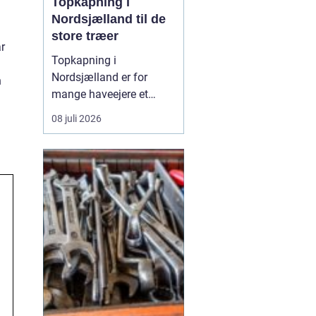
Topkapning i
Nordsjælland til de
store træer
r
Topkapning i
Nordsjælland er for
n
mange haveejere et
nødvendigt skridt, når
08 juli 2026
store træer skaber
skygge, utryghed eller
fare for skader på huse
og haver. Mange træer i
området er gamle, høje
og placeret ...