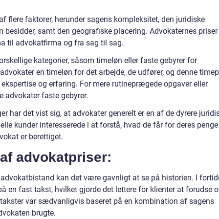
 flere faktorer, herunder sagens kompleksitet, den juridiske
n besidder, samt den geografiske placering. Advokaternes priser
a til advokatfirma og fra sag til sag.
rskellige kategorier, såsom timeløn eller faste gebyrer for
 advokater en timeløn for det arbejde, de udfører, og denne timep
ekspertise og erfaring. For mere rutineprægede opgaver eller
e advokater faste gebyrer.
r har det vist sig, at advokater generelt er en af de dyrere juridi
lle kunder interesserede i at forstå, hvad de får for deres penge
okat er berettiget.
 af advokatpriser:
 advokatbistand kan det være gavnligt at se på historien. I forti
 en fast takst, hvilket gjorde det lettere for klienter at forudse 
 takster var sædvanligvis baseret på en kombination af sagens
advokaten brugte.