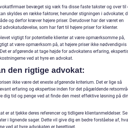
okatfirmaer bevæget sig væk fra disse faste takster og over til
an skyldes en række faktorer, herunder stigningen i advokater, d
råde og derfor kræver højere priser. Derudover har der været en
advokatudøvelse, som har ført til højere priser for klienter.
levet vigtigt for potentielle klienter at være opmærksomme på,
igtigt at være opmærksom på, at højere priser ikke nødvendigvis
r. Det er afgørende at tage højde for advokatens erfaring, eksperti
kostningerne ved at hyre en advokat.
 den rigtige advokat:
isen ikke være det eneste afgørende kriterium. Det er lige så
relevant erfaring og ekspertise inden for det pågældende retsområ
e dig tid og penge ved at finde den mest effektive løsning på di
 er at tjekke deres referencer og tidligere klientanmeldelser. Se
er i lignende sager. Dette vil give dig en bedre forståelse af, hv
 ved at hyre advokaten er berettiget.