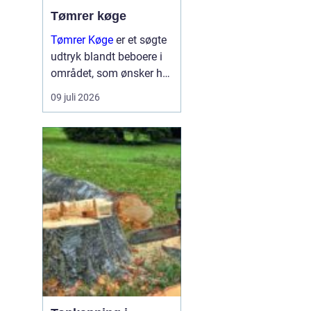
Tømrer køge
Tømrer Køge
er et søgte
udtryk blandt beboere i
området, som ønsker høj
kvalitet, troværdighed og
09 juli 2026
gennemført håndværk til
deres bygge og
renoveringsopgaver.
Mange husejere i køge
står med drømme om
nyt...