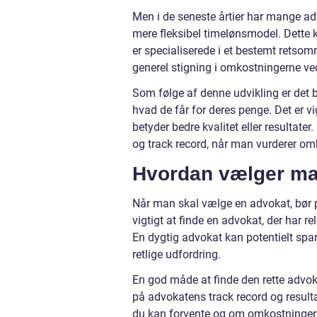
Men i de seneste årtier har mange adv
mere fleksibel timelønsmodel. Dette k
er specialiserede i et bestemt retsom
generel stigning i omkostningerne ved 
Som følge af denne udvikling er det b
hvad de får for deres penge. Det er v
betyder bedre kvalitet eller resultate
og track record, når man vurderer om
Hvordan vælger man
Når man skal vælge en advokat, bør pr
vigtigt at finde en advokat, der har 
En dygtig advokat kan potentielt spar
retlige udfordring.
En god måde at finde den rette advokat
på advokatens track record og resultat
du kan forvente og om omkostningerne