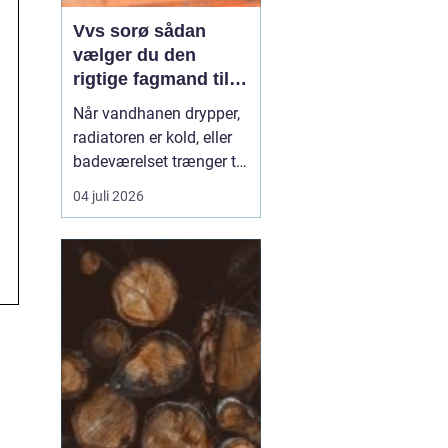
Vvs sorø sådan
vælger du den
rigtige fagmand til
vand, varme og
Når vandhanen drypper,
energi
radiatoren er kold, eller
badeværelset trænger til
en gennemgribende
04 juli 2026
renovering, kan det
hurtigt blive både dyrt og
bøvlet, hvis arbejdet ikke
bliver gjort rigtigt første
gang. Derfor giver det
god mening at bruge en
lokal, aut...