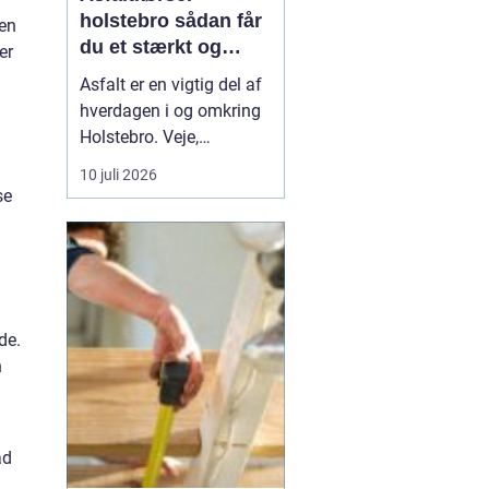
holstebro sådan får
 en
du et stærkt og
er
holdbart underlag
Asfalt er en vigtig del af
hverdagen i og omkring
Holstebro. Veje,
indkørsler,
10 juli 2026
parkeringspladser og
se
industriarealer fungerer
kun optimalt, hvis
asfalten er lagt korrekt
og kørt ud på den rigtige
måde. Mange tænker
de.
mest på selve asfalten,
n
men asfaltkø...
ad