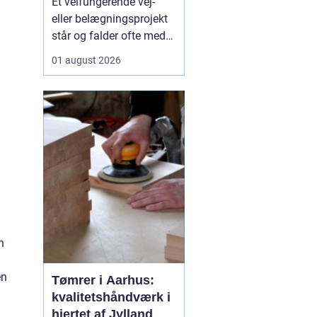
Et velfungerende vej-
samarbejdspartner
eller belægningsprojekt
står og falder ofte med
valget af asfaltfirma. I
01 august 2026
Storkøbenhavn er
kravene høje: Trafikken
er tæt, tidsplanerne
stramme, og pladsen på
byggepladserne er ofte
begrænset. Derfor har
entreprenører,
virksomhed...
n
en
Tømrer i Aarhus:
kvalitetshåndværk i
hjertet af Jylland