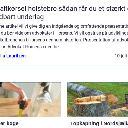
ørsel holstebro sådan får du et stærkt og
dbart underlag
ne artikel vil vi give dig en indgående og omfattende præsentati
du bør vide om advokater i Horsens. Vi vil også se på udvikling
katbranchen i Horsens gennem historien. Præsentation af advo
ens Advokat Horsens er en be...
lla Lauritzen
10 jul
er køge
Topkapning i Nordsjæl