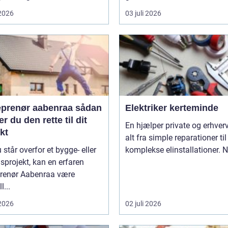
 2026
03 juli 2026
prenør aabenraa sådan
Elektriker kerteminde
r du den rette til dit
En hjælper private og erhverv med
kt
alt fra simple reparationer til
 står overfor et bygge- eller
komplekse elinstallationer. Nå
projekt, kan en erfaren
prenør Aabenraa være
l...
 2026
02 juli 2026