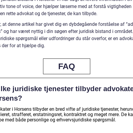
iv tone of voice, der hjælper læserne med at forstå vigtigheden 
n rette advokat og de tjenester, de kan tilbyde.
, at denne artikel har givet dig en dybdegående forståelse af “a
 og har været nyttig i din søgen efter juridisk bistand i området
uridiske spørgsmål eller udfordringer du står overfor, er en advoka
der for at hjælpe dig.
FAQ
lke juridiske tjenester tilbyder advokate
rsens?
ater i Horsens tilbyder en bred vifte af juridiske tjenester, herun
ieret, strafferet, erstatningsret, kontraktret og meget mere. De k
pe med både personlige og erhvervsjuridiske spørgsmål.