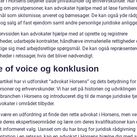
er i Horsens betjener både privatkunder og erhvervskunder. Når 
ig om privatpersoner, kan advokater hjælpe med at løse familiere
ål som skilsmisse, arveret og børnesager. De kan også yde råd
og salg af fast ejendom samt andre personlige juridiske anligge
ervssiden kan advokater hjælpe med at oprette og registrere
heder, udarbejde kontrakter, håndhæve immaterielle rettigheder
ige sig med arbejdsretlige spørgsmål. De kan også repræsenter
eder i retssager, hvis det bliver nødvendigt.
e of voice og konklusion
 artikel har vi udforsket “advokat Horsens” og dets betydning fo
rsoner og erhvervskunder. Vi har set på historien og udviklingen
ranchen i Horsens og introduceret dig til de mange juridiske tje
okater i området tilbyder.
 være en udfordring at finde den rette advokat i Horsens, men ve
e deres ekspertiseområder og lære om deres kvalifikationer kan
t informeret valg. Uanset om du har brug for juridisk rådgivning 
ntation i en retssag, kan en advokat i Horsens hjælpe dig med a