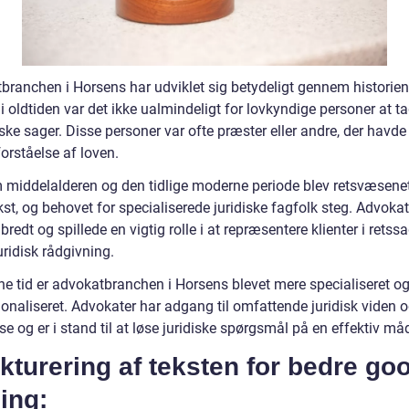
branchen i Horsens har udviklet sig betydeligt gennem historien
i oldtiden var det ikke ualmindeligt for lovkyndige personer at t
iske sager. Disse personer var ofte præster eller andre, der havde
orståelse af loven.
middelalderen og den tidlige moderne periode blev retsvæsene
t, og behovet for specialiserede juridiske fagfolk steg. Advokat
redt og spillede en vigtig rolle i at repræsentere klienter i retssa
uridisk rådgivning.
ne tid er advokatbranchen i Horsens blevet mere specialiseret o
ionaliseret. Advokater har adgang til omfattende juridisk viden 
se og er i stand til at løse juridiske spørgsmål på en effektiv må
kturering af teksten for bedre go
ing: