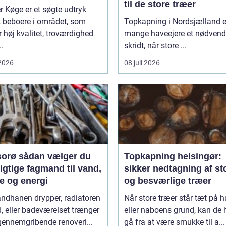
til de store træer
 Køge er et søgte udtryk
t beboere i området, som
Topkapning i Nordsjælland e
 høj kvalitet, troværdighed
mange haveejere et nødvend
..
skridt, når store ...
 2026
08 juli 2026
n vælger du
Topkapning helsingør:
igtige fagmand til vand,
sikker nedtagning af st
e og energi
og besværlige træer
andhanen drypper, radiatoren
Når store træer står tæt på h
d, eller badeværelset trænger
eller naboens grund, kan de h
 gennemgribende renoveri...
gå fra at være smukke til a...