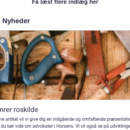
Få læst flere indlæg her
e Nyheder
rer roskilde
ne artikel vil vi give dig en indgående og omfattende præsentati
du bør vide om advokater i Horsens. Vi vil også se på udvikling