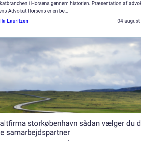
katbranchen i Horsens gennem historien. Præsentation af advo
ens Advokat Horsens er en be...
lla Lauritzen
04 august
tfirma storkøbenhavn sådan vælger du den
te samarbejdspartner