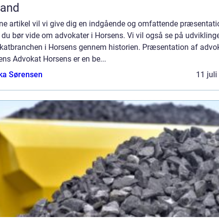
land
ne artikel vil vi give dig en indgående og omfattende præsentati
du bør vide om advokater i Horsens. Vi vil også se på udvikling
katbranchen i Horsens gennem historien. Præsentation af advo
ens Advokat Horsens er en be...
ka Sørensen
11 jul