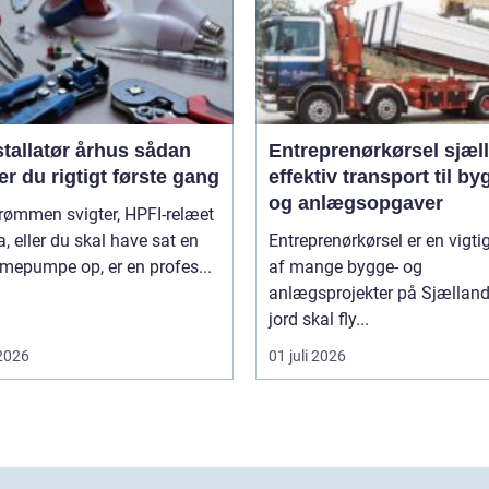
tallatør århus sådan
Entreprenørkørsel sjæl
r du rigtigt første gang
effektiv transport til by
og anlægsopgaver
rømmen svigter, HPFI-relæet
ra, eller du skal have sat en
Entreprenørkørsel er en vigti
mepumpe op, er en profes...
af mange bygge- og
anlægsprojekter på Sjælland
jord skal fly...
 2026
01 juli 2026