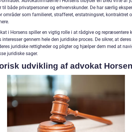
området. Advokatfirmaerne i Horsens tilbyder en bred vifte af ju
r til både privatpersoner og erhvervskunder. De har særlig eksper
r områder som familieret, strafferet, erstatningsret, kontraktret 
ere.
at i Horsens spiller en vigtig rolle i at rådgive og repræsentere k
 interesser gennem hele den juridiske proces. De sikrer, at deres 
deres juridiske rettigheder og pligter og hjælper dem med at navi
se juridiske sager.
orisk udvikling af advokat Horse