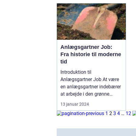
Anlægsgartner Job:
Fra historie til moderne
tid
Introduktion til
Anlægsgartner Job At være
en anlægsgartner indebærer
at arbejde i den grønne
sekto...
13 januar 2024
1
2
3
4
…
12