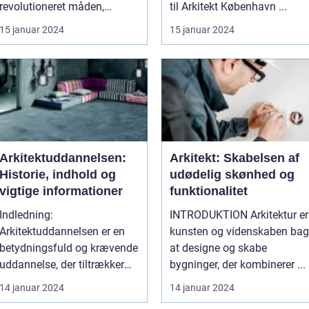
revolutioneret måden,
til Arkitekt København ...
hvorpå vi skaber og opr...
15 januar 2024
15 januar 2024
Arkitektuddannelsen:
Arkitekt: Skabelsen af
Historie, indhold og
udødelig skønhed og
vigtige informationer
funktionalitet
Indledning:
INTRODUKTION Arkitektur er
Arkitektuddannelsen er en
kunsten og videnskaben bag
betydningsfuld og krævende
at designe og skabe
uddannelse, der tiltrækker
bygninger, der kombinerer ...
mange st...
14 januar 2024
14 januar 2024