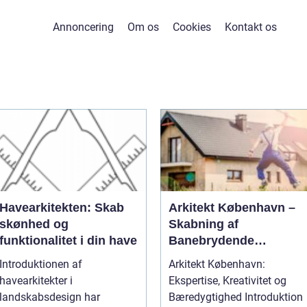
Annoncering
Om os
Cookies
Kontakt os
Havearkitekten: Skab
Arkitekt København –
skønhed og
Skabning af
funktionalitet i din have
Banebrydende
Byggeværker
Introduktionen af
Arkitekt København:
havearkitekter i
Ekspertise, Kreativitet og
landskabsdesign har
Bæredygtighed Introduktion